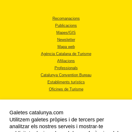
Recomanacions
Publicacions
Mapes/GIS
Newsletter
Mapa web
Agència Catalana de Turisme
Afiliacions
Professionals
Catalunya Convention Bureau
Establiments turístics
Oficines de Turisme
Galetes catalunya.com
Utilitzem galetes pròpies i de tercers per
analitzar els nostres serveis i mostrar-te
AVÍS LEGAL