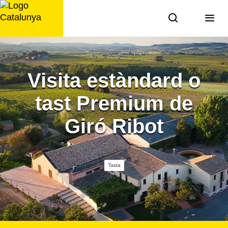
Saltar
al
contingut
Visita estàndard o
tast Premium de
Giró Ribot
Tasta