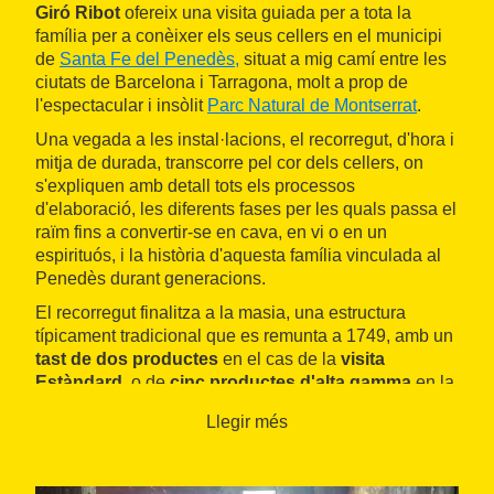
Giró Ribot
ofereix una visita guiada per a tota la
família per a conèixer els seus cellers en el municipi
de
Santa Fe del Penedès
,
situat a mig camí entre les
ciutats de Barcelona i Tarragona, molt a prop de
l'espectacular i insòlit
Parc Natural de Montserrat
.
Una vegada a les instal·lacions, el recorregut, d'hora i
mitja de durada, transcorre pel cor dels cellers, on
s'expliquen amb detall tots els processos
d'elaboració, les diferents fases per les quals passa el
raïm fins a convertir-se en cava, en vi o en un
espirituós, i la història d'aquesta família vinculada al
Penedès durant generacions.
El recorregut finalitza a la masia, una estructura
típicament tradicional que es remunta a 1749, amb un
tast de dos productes
en el cas de la
visita
Estàndard
, o de
cinc productes d'alta gamma
en la
Premium
.
Llegir més