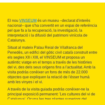
El nou
VINSEUM
és un museu –declarat d'interès
nacional– que s'ha convertit en un espai de referència
pel que fa a la recuperació, la investigació, la
interpretació i la difusió del patrimoni vinícola de
Catalunya.
Situat al mateix Palau Reial de Vilafranca del
Penedès, un edifici del gòtic civil català construït entre
els segles XII i XIII, el VINSEUM et proposa un
autèntic viatge en el temps a través de les històries
del vi, des dels seus orígens fins a l'actualitat. Amb la
visita podràs conèixer un fons de més de 22.000
objectes que expliquen la relació de l'ésser humà
amb les vinyes i el vi.
A través de la visita guiada podràs conèixer-ne la
principal exposició permanent: 'Les cultures del vi de
Catalunya'. Ocupa les tres plantes superiors del
museu i es desplega en quatre grans àmbits temàtics: