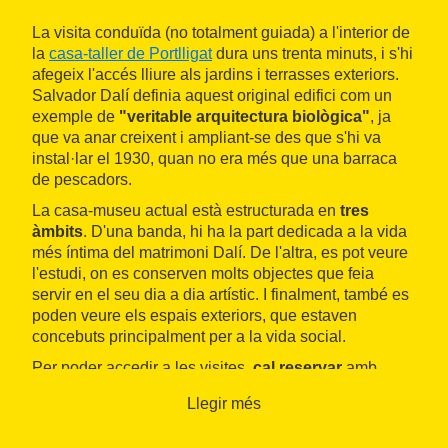
La visita conduïda (no totalment guiada) a l'interior de
la
casa-taller de Portlligat
dura uns trenta minuts, i s'hi
afegeix l'accés lliure als jardins i terrasses exteriors.
Salvador Dalí definia aquest original edifici com un
exemple de
"veritable arquitectura biològica"
, ja
que va anar creixent i ampliant-se des que s'hi va
instal·lar el 1930, quan no era més que una barraca
de pescadors.
La casa-museu actual està estructurada en
tres
àmbits
. D'una banda, hi ha la part dedicada a la vida
més íntima del matrimoni Dalí. De l'altra, es pot veure
l'estudi, on es conserven molts objectes que feia
servir en el seu dia a dia artístic. I finalment, també es
poden veure els espais exteriors, que estaven
concebuts principalment per a la vida social.
Per poder accedir a les visites,
cal reservar
amb
antelació i recollir l'entrada mitja hora abans de l'hora
Llegir més
establerta.