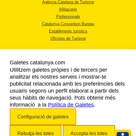
Agència Catalana de Turisme
Afiliacions
Professionals
Catalunya Convention Bureau
Establiments turístics
Oficines de Turisme
Galetes catalunya.com
Utilitzem galetes pròpies i de tercers per
analitzar els nostres serveis i mostrar-te
AVÍS LEGAL
publicitat relacionada amb les preferències dels
POLÍTICA DE PRIVACITAT
usuaris segons un perfil elaborat a partir dels
COOKIES
seus hàbits de navegació. Pots obtenir més
ACCESSIBILITAT
informació a la
Política de Galetes
.
Configuració de galetes
Copyright © 2026. Agència Catalana de Turisme. Tots els drets reservats.
Rebutja-les totes
Accepta-les totes