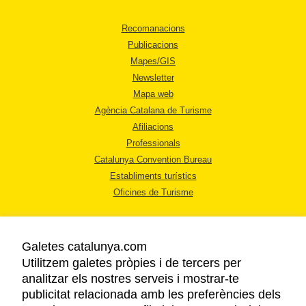
Recomanacions
Publicacions
Mapes/GIS
Newsletter
Mapa web
Agència Catalana de Turisme
Afiliacions
Professionals
Catalunya Convention Bureau
Establiments turístics
Oficines de Turisme
Galetes catalunya.com
Utilitzem galetes pròpies i de tercers per
analitzar els nostres serveis i mostrar-te
AVÍS LEGAL
publicitat relacionada amb les preferències dels
POLÍTICA DE PRIVACITAT