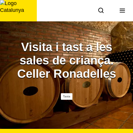
Saltar
al
contingut
Visita i tast a les
sales de criança.
Celler Ronadelles
Tasta