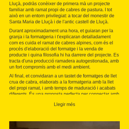
Lluçà, podràs conèixer de primera mà un projecte
familiar amb ramat propi de cabres de pastura. I tot
això en un entorn privilegiat: a tocar del monestir de
Santa Maria de Lluçà i de l'antic castell de Lluçà.
Durant aproximadament una hora, et guiaran per la
granja i la formatgeria i t'explicaran detalladament
com es cuida el ramat de cabres alpines, com és el
procés d'elaboració del formatge i la venda de
producte i quina filosofia hi ha darrere del projecte. Es
tracta d'una producció ramadera autogestionada, amb
un fort compromís amb el medi ambient.
Al final, et convidaran a un tastet de formatges de llet
crua de cabra, elaborats a la formatgeria amb la llet
del propi ramat, i amb temps de maduració i acabats
diferents. És una proposta perfecta per connectar amb
la natura, per descobrir l'arrel d'un formatge artesanal i
Llegir més
per gaudir del plaer senzill de degustar productes
locals i genuïns.
A més, aquesta experiència forma part de la Ruta de
la Llet del Lluçanès, una iniciativa agroalimentària