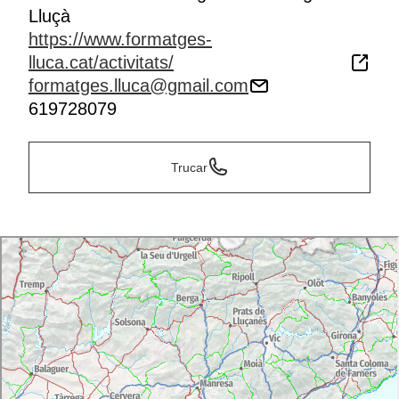
Lluçà
https://www.formatges-
lluca.cat/activitats/
formatges.lluca@gmail.com
619728079
Trucar