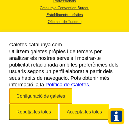
Professionals
Catalunya Convention Bureau
Establiments turístics
Oficines de Turisme
Galetes catalunya.com
Utilitzem galetes pròpies i de tercers per
analitzar els nostres serveis i mostrar-te
AVÍS LEGAL
publicitat relacionada amb les preferències dels
POLÍTICA DE PRIVACITAT
usuaris segons un perfil elaborat a partir dels
COOKIES
seus hàbits de navegació. Pots obtenir més
ACCESSIBILITAT
informació a la
Política de Galetes
.
Configuració de galetes
Copyright © 2026. Agència Catalana de Turisme. Tots els drets reservats.
Rebutja-les totes
Accepta-les totes