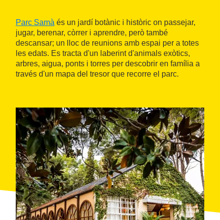
Parc Samà
és un jardí botànic i històric on passejar,
jugar, berenar, còrrer i aprendre, però també
descansar; un lloc de reunions amb espai per a totes
les edats. Es tracta d'un laberint d'animals exòtics,
arbres, aigua, ponts i torres per descobrir en família a
través d'un mapa del tresor que recorre el parc.