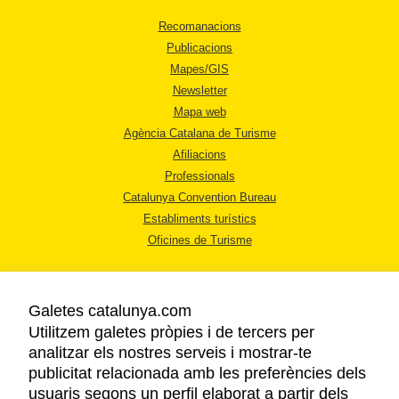
Recomanacions
Publicacions
Mapes/GIS
Newsletter
Mapa web
Agència Catalana de Turisme
Afiliacions
Professionals
Catalunya Convention Bureau
Establiments turístics
Oficines de Turisme
Galetes catalunya.com
Utilitzem galetes pròpies i de tercers per
analitzar els nostres serveis i mostrar-te
AVÍS LEGAL
publicitat relacionada amb les preferències dels
POLÍTICA DE PRIVACITAT
usuaris segons un perfil elaborat a partir dels