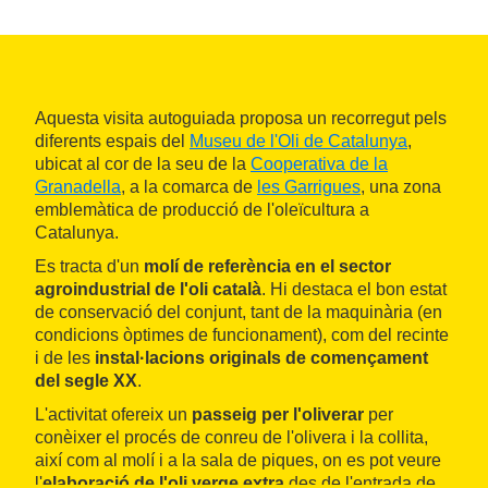
Aquesta visita autoguiada proposa un recorregut pels
diferents espais del
Museu de l'Oli de Catalunya
,
ubicat al cor de la seu de la
Cooperativa de la
Granadella
, a la comarca de
les Garrigues
, una zona
emblemàtica de producció de l'oleïcultura a
Catalunya.
Es tracta d'un
molí de referència en el sector
agroindustrial de l'oli català
. Hi destaca el bon estat
de conservació del conjunt, tant de la maquinària (en
condicions òptimes de funcionament), com del recinte
i de les
instal·lacions originals de començament
del segle XX
.
L'activitat ofereix un
passeig per l'oliverar
per
conèixer el procés de conreu de l'olivera i la collita,
així com al molí i a la sala de piques, on es pot veure
l'
elaboració de l'oli verge extra
des de l'entrada de