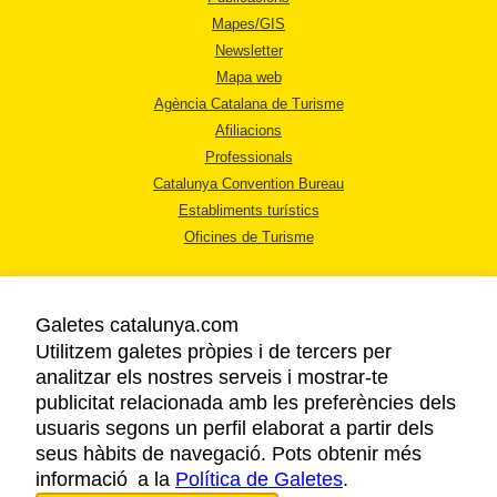
Mapes/GIS
Newsletter
Mapa web
Agència Catalana de Turisme
Afiliacions
Professionals
Catalunya Convention Bureau
Establiments turístics
Oficines de Turisme
Galetes catalunya.com
Utilitzem galetes pròpies i de tercers per
analitzar els nostres serveis i mostrar-te
AVÍS LEGAL
publicitat relacionada amb les preferències dels
POLÍTICA DE PRIVACITAT
usuaris segons un perfil elaborat a partir dels
COOKIES
seus hàbits de navegació. Pots obtenir més
informació a la
Política de Galetes
ACCESSIBILITAT
.