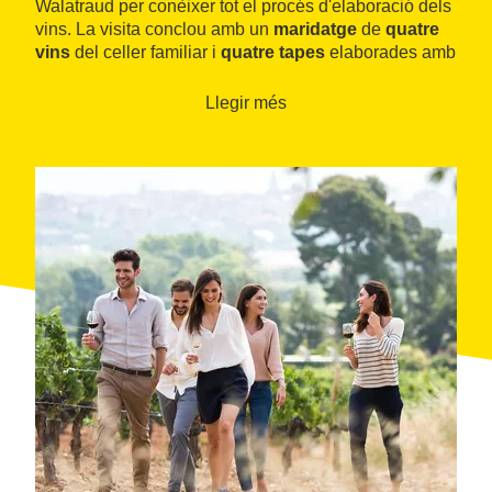
Walatraud per conèixer tot el procés d'elaboració dels
vins. La visita conclou amb un
maridatge
de
quatre
vins
del celler familiar i
quatre tapes
elaborades amb
productes de proximitat per a trobar l'harmonia
perfecta: sabors locals que endinsaran el visitant, no
Llegir més
només en l'art del maridatge, sinó en la cultura i la
gastronomia local
.