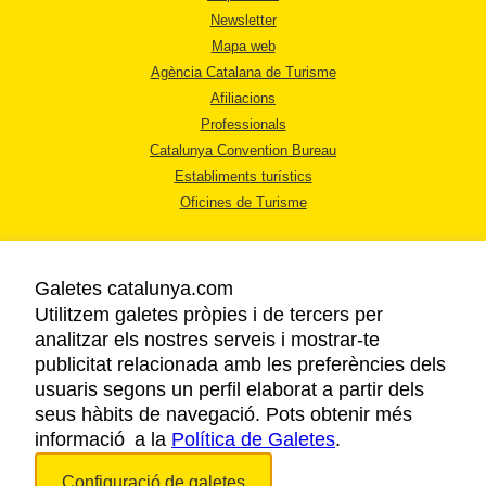
Newsletter
Mapa web
Agència Catalana de Turisme
Afiliacions
Professionals
Catalunya Convention Bureau
Establiments turístics
Oficines de Turisme
Galetes catalunya.com
Utilitzem galetes pròpies i de tercers per
analitzar els nostres serveis i mostrar-te
AVÍS LEGAL
publicitat relacionada amb les preferències dels
POLÍTICA DE PRIVACITAT
usuaris segons un perfil elaborat a partir dels
COOKIES
seus hàbits de navegació. Pots obtenir més
ACCESSIBILITAT
informació a la
Política de Galetes
.
Configuració de galetes