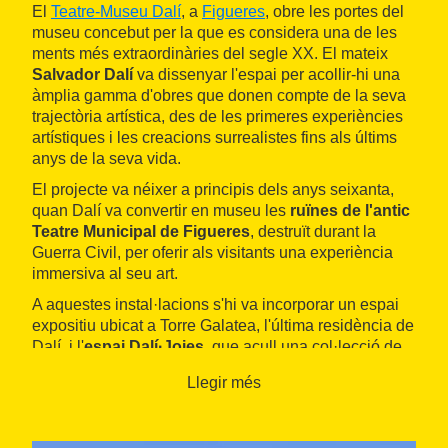
El
Teatre-Museu Dalí
, a
Figueres
, obre les portes del
museu concebut per la que es considera una de les
ments més extraordinàries del segle XX. El mateix
Salvador Dalí
va dissenyar l'espai per acollir-hi una
àmplia gamma d'obres que donen compte de la seva
trajectòria artística, des de les primeres experiències
artístiques i les creacions surrealistes fins als últims
anys de la seva vida.
El projecte va néixer a principis dels anys seixanta,
quan Dalí va convertir en museu les
ruïnes de l'antic
Teatre Municipal de Figueres
, destruït durant la
Guerra Civil, per oferir als visitants una experiència
immersiva al seu art.
A aquestes instal·lacions s'hi va incorporar un espai
expositiu ubicat a Torre Galatea, l'última residència de
Dalí, i l'
espai Dalí·Joies
, que acull una col·lecció de
peces d'or i pedres precioses dissenyades per l'artista
Llegir més
entre 1941 i 1970, acompanyades d'una vintena de
dissenys sobre paper.