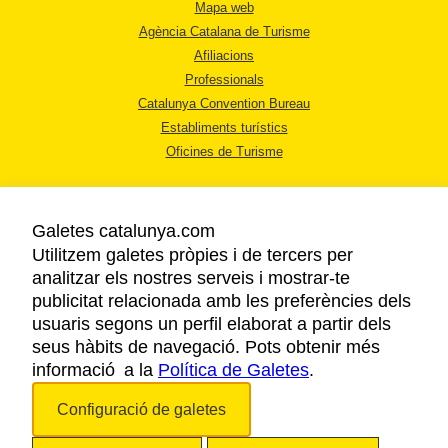
Mapa web
Agència Catalana de Turisme
Afiliacions
Professionals
Catalunya Convention Bureau
Establiments turístics
Oficines de Turisme
Galetes catalunya.com
Utilitzem galetes pròpies i de tercers per
analitzar els nostres serveis i mostrar-te
AVÍS LEGAL
publicitat relacionada amb les preferències dels
POLÍTICA DE PRIVACITAT
usuaris segons un perfil elaborat a partir dels
COOKIES
seus hàbits de navegació. Pots obtenir més
ACCESSIBILITAT
informació a la
Política de Galetes
.
Configuració de galetes
Copyright © 2026. Agència Catalana de Turisme. Tots els drets reservats.