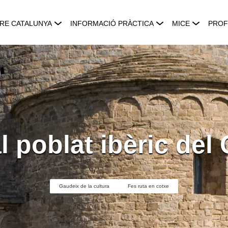
RE CATALUNYA
INFORMACIÓ PRÀCTICA
MICE
PROF
al poblat ibèric del
Gaudeix de la cultura
Fes ruta en cotxe