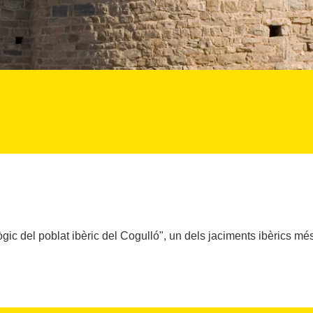
gic del poblat ibèric del Cogulló", un dels jaciments ibèrics mé