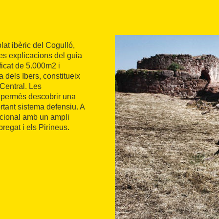
lat ibèric del Cogulló,
les explicacions del guia
ificat de 5.000m2 i
a dels Ibers, constitueix
Central. Les
 permès descobrir una
ortant sistema defensiu. A
epcional amb un ampli
regat i els Pirineus.