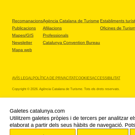
Recomanacions
Agència Catalana de Turisme
Establiments turíst
Publicacions
Afiliacions
Oficines de Turis
Mapes/GIS
Professionals
Newsletter
Catalunya Convention Bureau
Mapa web
AVÍS LEGAL
POLÍTICA DE PRIVACITAT
COOKIES
ACCESSIBILITAT
Copyright © 2026. Agència Catalana de Turisme. Tots els drets reservats.
Galetes catalunya.com
Utilitzem galetes pròpies i de tercers per analitzar e
ELS NOSTRES PARTNERS
elaborat a partir dels seus hàbits de navegació. Pot