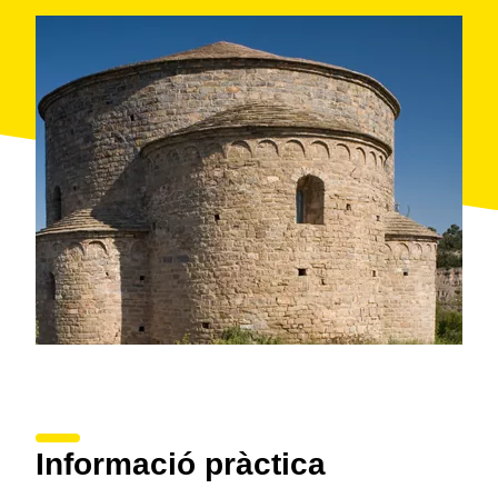
carro o bé a peu des de
la Botjosa
en uns 30 o 45
minuts.
Informació pràctica