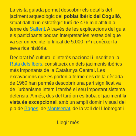
La visita guiada permet descobrir els detalls del
jaciment arqueològic del
poblat ibèric del Cogulló
,
situat dalt d'un estratègic turó de 476 m d'altitud al
terme de
Sallent
. A través de les explicacions del guia
els participants podran interpretar les restes del que
va ser un recinte fortificat de 5.000 m² i conèixer la
seva rica història.
Declarat bé cultural d'interès nacional i inserit en la
Ruta dels Ibers
, constitueix un dels jaciments ibèrics
més importants de la Catalunya Central. Les
excavacions que es porten a terme des de la dècada
de 1960 han permès descobrir una part significativa
de l'urbanisme intern i també el seu important sistema
defensiu. A més, des del turó on es troba el jaciment
la
vista és excepcional
, amb un ampli domini visual del
pla de
Bages
, de
Montserrat
, de la vall del Llobregat i
dels Pirineus.
Llegir més
La visita té una durada aproximada d'una hora. Es pot
accedir al poblat en cotxe particular per un camí de