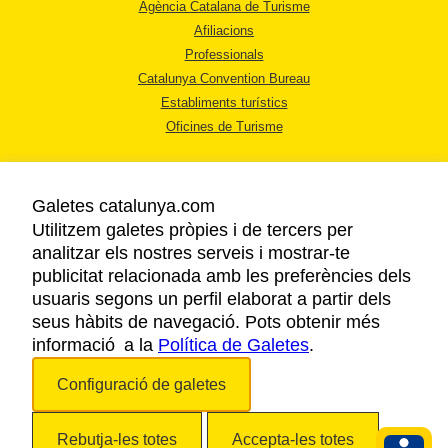
Agència Catalana de Turisme
Afiliacions
Professionals
Catalunya Convention Bureau
Establiments turístics
Oficines de Turisme
Galetes catalunya.com
Utilitzem galetes pròpies i de tercers per
analitzar els nostres serveis i mostrar-te
AVÍS LEGAL
publicitat relacionada amb les preferències dels
POLÍTICA DE PRIVACITAT
usuaris segons un perfil elaborat a partir dels
COOKIES
seus hàbits de navegació. Pots obtenir més
ACCESSIBILITAT
informació a la
Política de Galetes
.
Configuració de galetes
Copyright © 2026. Agència Catalana de Turisme. Tots els drets reservats.
Rebutja-les totes
Accepta-les totes