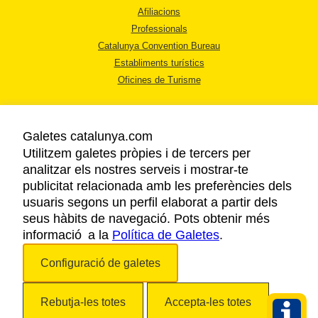
Afiliacions
Professionals
Catalunya Convention Bureau
Establiments turístics
Oficines de Turisme
Galetes catalunya.com
Utilitzem galetes pròpies i de tercers per
analitzar els nostres serveis i mostrar-te
AVÍS LEGAL
publicitat relacionada amb les preferències dels
POLÍTICA DE PRIVACITAT
usuaris segons un perfil elaborat a partir dels
COOKIES
seus hàbits de navegació. Pots obtenir més
ACCESSIBILITAT
informació a la
Política de Galetes
.
Configuració de galetes
Copyright © 2026. Agència Catalana de Turisme. Tots els drets reservats.
Rebutja-les totes
Accepta-les totes