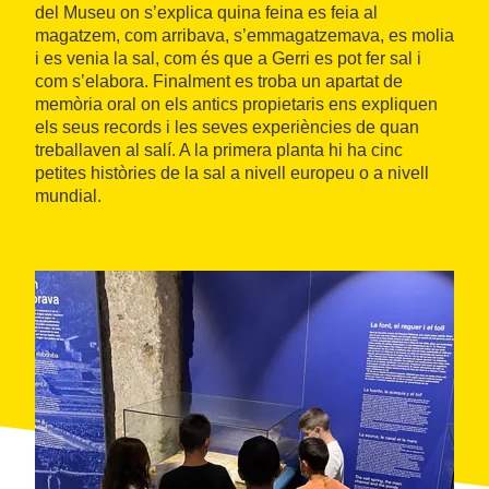
del Museu on s’explica quina feina es feia al
magatzem, com arribava, s’emmagatzemava, es molia
i es venia la sal, com és que a Gerri es pot fer sal i
com s’elabora. Finalment es troba un apartat de
memòria oral on els antics propietaris ens expliquen
els seus records i les seves experiències de quan
treballaven al salí. A la primera planta hi ha cinc
petites històries de la sal a nivell europeu o a nivell
mundial.