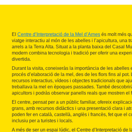
El
Centre d’Interpretació de la Mel d’Arnes
és molt més q
viatge interactiu al món de les abelles i l’apicultura, una
arrels a la Terra Alta. Situat a la planta baixa del Casal M
modern combina tecnologia i tradició per oferir una experi
divertida.
Durant la visita, coneixeràs la importància de les abelles 
procés d’elaboració de la mel, des de les flors fins al pot
recursos interactius, vídeos i objectes tradicionals que 
treballava la mel en èpoques passades. També descobrirà
apicultors i podràs observar panells reals que mostren el
El centre, pensat per a un públic familiar, ofereix explicac
grans, amb recursos didàctics i una presentació clara i atr
poden fer en català, castellà, anglès i francès, fet que el 
inclusiu per a turistes i locals.
A més de ser un espai lúdic, el Centre d’Interpretació de l