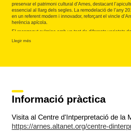
preservar el patrimoni cultural d’Arnes, destacant l’apicul
essencial al llarg dels segles. La remodelació de l’any 20
en un referent modern i innovador, reforçant el vincle d’A
herència apícola.
El recorregut culmina amb un tast de diferents varietats d
descobriràs els matisos de sabors i aromes que fan de la 
Llegir més
autèntica delícia. Aquesta visita és una manera perfecta 
història, la natura i els sabors de la regió. Un pla ideal pe
cultura local que vulguin aprendre mentre gaudeixen d’un
Informació pràctica
Visita al Centre d'Intperpretació de la
https://arnes.altanet.org/centre-dinter