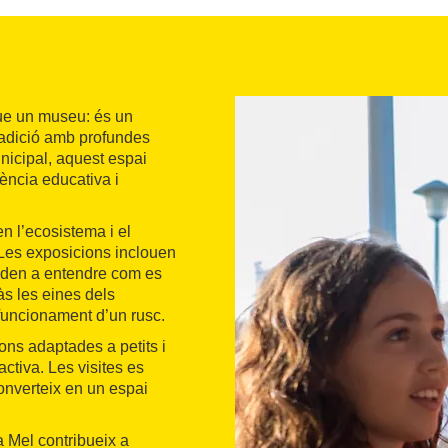
ue un museu: és un
 tradició amb profundes
unicipal, aquest espai
ència educativa i
en l’ecosistema i el
. Les exposicions inclouen
ajuden a entendre com es
s les eines dels
 funcionament d’un rusc.
ions adaptades a petits i
activa. Les visites es
converteix en un espai
a Mel contribueix a