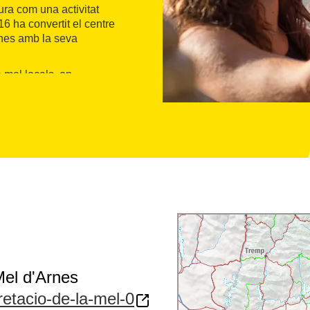
tura com una activitat
16 ha convertit el centre
rnes amb la seva
e mel locals, on
mel de la Terra Alta una
de connectar amb la
r a famílies i amants de la
 entorn únic.
 Mel d'Arnes
pretacio-de-la-mel-0