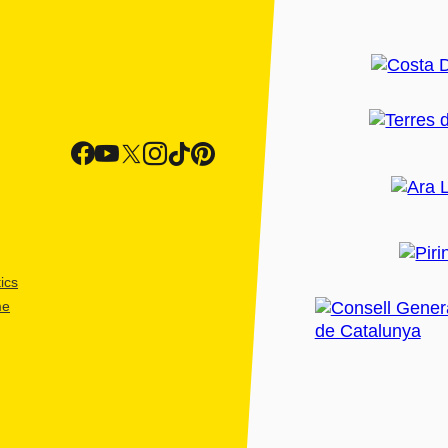
ics
me