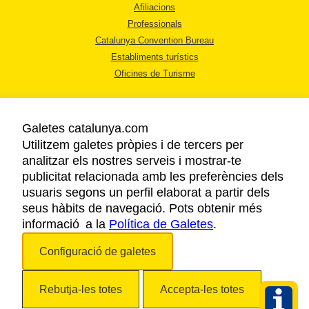
Afiliacions
Professionals
Catalunya Convention Bureau
Establiments turístics
Oficines de Turisme
Galetes catalunya.com
Utilitzem galetes pròpies i de tercers per
analitzar els nostres serveis i mostrar-te
AVÍS LEGAL
publicitat relacionada amb les preferències dels
POLÍTICA DE PRIVACITAT
usuaris segons un perfil elaborat a partir dels
COOKIES
seus hàbits de navegació. Pots obtenir més
ACCESSIBILITAT
informació a la
Política de Galetes
.
Configuració de galetes
Copyright © 2026. Agència Catalana de Turisme. Tots els drets reservats.
Rebutja-les totes
Accepta-les totes