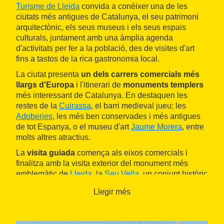
Turisme de Lleida
convida a conèixer una de les
ciutats més antigues de Catalunya, el seu patrimoni
arquitectònic, els seus museus i els seus espais
culturals, juntament amb una àmplia agenda
d'activitats per fer a la població, des de visites d'art
fins a tastos de la rica gastronomia local.
La ciutat presenta
un dels carrers comercials més
llargs d'Europa
i l'itinerari de
monuments templers
més interessant de Catalunya. En destaquen les
restes de la
Cuirassa
, el barri medieval jueu; les
Adoberies
, les més ben conservades i més antigues
de tot Espanya, o el museu d'art
Jaume Morera
, entre
molts altres atractius.
La
visita guiada
comença als eixos comercials i
finalitza amb la visita exterior del monument més
emblemàtic de
Lleida
, la
Seu Vella
, un conjunt històric
que inclou l'antiga catedral d'estil romanicogòtic.
Llegir més