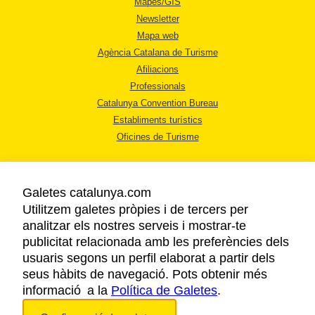
Mapes/GIS
Newsletter
Mapa web
Agència Catalana de Turisme
Afiliacions
Professionals
Catalunya Convention Bureau
Establiments turístics
Oficines de Turisme
Galetes catalunya.com
Utilitzem galetes pròpies i de tercers per
analitzar els nostres serveis i mostrar-te
AVÍS LEGAL
publicitat relacionada amb les preferències dels
POLÍTICA DE PRIVACITAT
usuaris segons un perfil elaborat a partir dels
COOKIES
seus hàbits de navegació. Pots obtenir més
ACCESSIBILITAT
informació a la
Política de Galetes
.