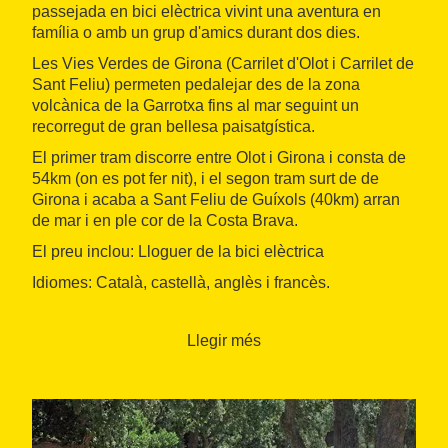
passejada en bici elèctrica vivint una aventura en
família o amb un grup d'amics durant dos dies.
Les Vies Verdes de Girona (Carrilet d'Olot i Carrilet de
Sant Feliu) permeten pedalejar des de la zona
volcànica de la Garrotxa fins al mar seguint un
recorregut de gran bellesa paisatgística.
El primer tram discorre entre Olot i Girona i consta de
54km (on es pot fer nit), i el segon tram surt de de
Girona i acaba a Sant Feliu de Guíxols (40km) arran
de mar i en ple cor de la Costa Brava.
El preu inclou: Lloguer de la bici elèctrica
Idiomes: Català, castellà, anglès i francès.
Horari: Tots els dies de la setmana de 10h a 17h.
Llegir més
Punt de trobada: Passeig d'Olot, 28. Girona (a 10
minuts de les estacions de tren i autobusos de Girona)
Accessibilitat: No accessible per a persones amb
mobilitat reduïda. L'itinerari és apte per a totes les
edats i nivells de forma física. Té molt poc desnivell i