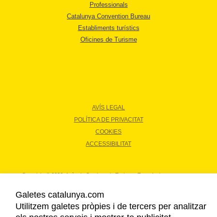
Professionals
Catalunya Convention Bureau
Establiments turístics
Oficines de Turisme
AVÍS LEGAL
POLÍTICA DE PRIVACITAT
COOKIES
ACCESSIBILITAT
Copyright © 2026. Agència Catalana de Turisme. Tots els drets reservats.
Galetes catalunya.com
Utilitzem galetes pròpies i de tercers per analitzar