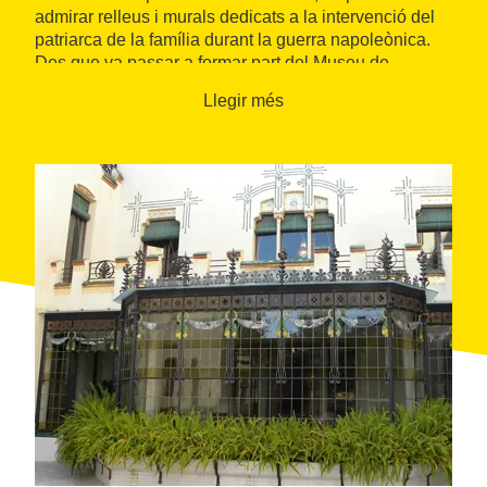
admirar relleus i murals dedicats a la intervenció del
patriarca de la família durant la guerra napoleònica.
Des que va passar a formar part del Museu de
Terrassa, la casa disposa de diverses sales
Llegir més
d'exposicions dedicades als artistes catalans de la
paraula i la imatge, així com col·leccions d'art que s'hi
han conservat al llarg dels anys.