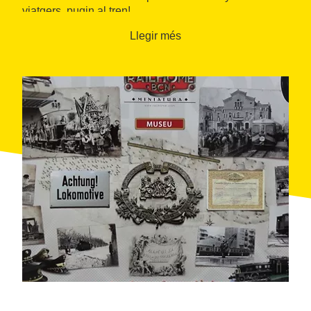
viatgers, pugin al tren!
Llegir més