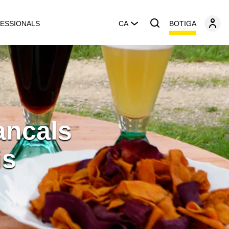
BOTIGA
ESSIONALS
CA
ancals
is