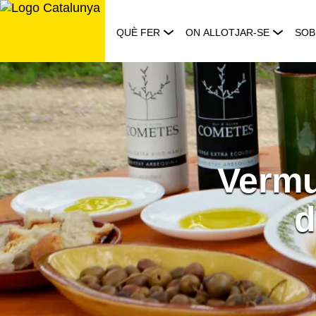
Saltar
al
QUÈ FER
ON ALLOTJAR-SE
SOB
contingut
Vermu
d