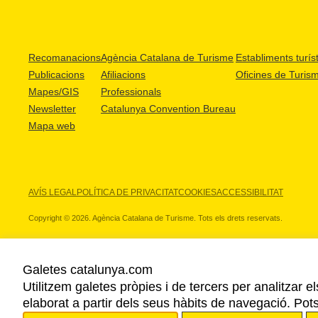
Recomanacions
Agència Catalana de Turisme
Establiments turíst
Publicacions
Afiliacions
Oficines de Turis
Mapes/GIS
Professionals
Newsletter
Catalunya Convention Bureau
Mapa web
AVÍS LEGAL
POLÍTICA DE PRIVACITAT
COOKIES
ACCESSIBILITAT
Copyright © 2026. Agència Catalana de Turisme. Tots els drets reservats.
Galetes catalunya.com
Utilitzem galetes pròpies i de tercers per analitzar e
ELS NOSTRES PARTNERS
elaborat a partir dels seus hàbits de navegació. Pot