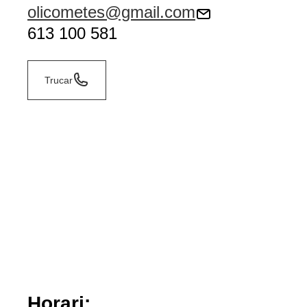
olicometes@gmail.com
613 100 581
Trucar
Horari: