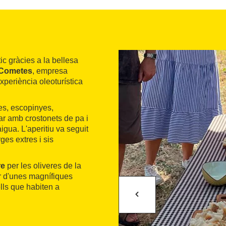
ic gràcies a la bellesa
 Cometes
, empresa
experiència oleoturística
es, escopinyes,
tar amb crostonets de pa i
igua. L'aperitiu va seguit
ges extres i sis
re
per les oliveres de la
ir d'unes magnífiques
ells que habiten a