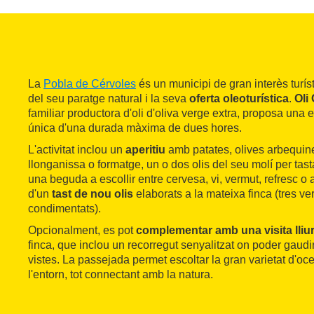
La
Pobla de Cérvoles
és un municipi de gran interès turíst
del seu paratge natural i la seva
oferta oleoturística
.
Oli
familiar productora d'oli d'oliva verge extra, proposa una 
única d'una durada màxima de dues hores.
L'activitat inclou un
aperitiu
amb patates, olives arbequin
llonganissa o formatge, un o dos olis del seu molí per tas
una beguda a escollir entre cervesa, vi, vermut, refresc o a
d'un
tast de nou olis
elaborats a la mateixa finca (tres ver
condimentats).
Opcionalment, es pot
complementar amb una visita lliu
finca, que inclou un recorregut senyalitzat on poder gaud
vistes. La passejada permet escoltar la gran varietat d'oc
l'entorn, tot connectant amb la natura.