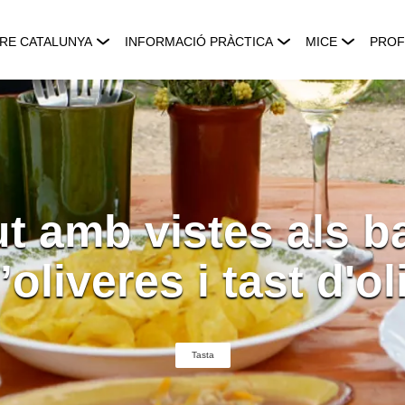
RE CATALUNYA
INFORMACIÓ PRÀCTICA
MICE
PROF
t amb vistes als b
’oliveres i tast d'ol
Tasta