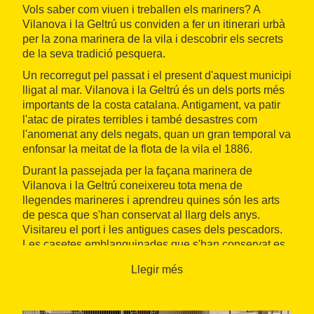
Vols saber com viuen i treballen els mariners? A
Vilanova i la Geltrú us conviden a fer un itinerari urbà
per la zona marinera de la vila i descobrir els secrets
de la seva tradició pesquera.
Un recorregut pel passat i el present d'aquest municipi
lligat al mar. Vilanova i la Geltrú és un dels ports més
importants de la costa catalana. Antigament, va patir
l'atac de pirates terribles i també desastres com
l'anomenat any dels negats, quan un gran temporal va
enfonsar la meitat de la flota de la vila el 1886.
Durant la passejada per la façana marinera de
Vilanova i la Geltrú coneixereu tota mena de
llegendes marineres i aprendreu quines són les arts
de pesca que s'han conservat al llarg dels anys.
Visitareu el port i les antigues cases dels pescadors.
Les casetes emblanquinades que s'han conservat es
troben al Passeig Marítim. Algunes tenen uns grans
Llegir més
porxos per gaudir de la fresca.
Quan: tot l'any