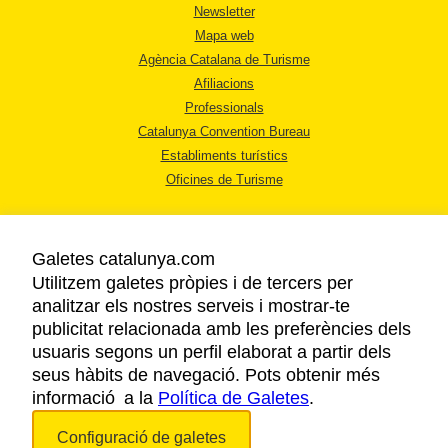
Newsletter
Mapa web
Agència Catalana de Turisme
Afiliacions
Professionals
Catalunya Convention Bureau
Establiments turístics
Oficines de Turisme
Galetes catalunya.com
Utilitzem galetes pròpies i de tercers per
analitzar els nostres serveis i mostrar-te
AVÍS LEGAL
publicitat relacionada amb les preferències dels
POLÍTICA DE PRIVACITAT
usuaris segons un perfil elaborat a partir dels
COOKIES
seus hàbits de navegació. Pots obtenir més
ACCESSIBILITAT
informació a la
Política de Galetes
.
Configuració de galetes