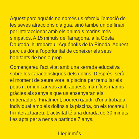
Aquest parc aquàtic no només us ofereix l'emoció de
les seves atraccions d'aigua, sinó també un delfinari
per interaccionar amb els animals marins més
simpàtics. A 15 minuts de Tarragona, a la Costa
Daurada, hi trobareu l'Aquópolis de la Pineda. Aquest
parc us dóna l'oportunitat de conèixer els seus
habitants de ben a prop.
Començareu l'activitat amb una xerrada educativa
sobre les característiques dels dofins. Després, serà
el moment de seure vora la piscina per remullar els
peus i comunicar-vos amb aquests mamífers marins
gràcies als senyals que us ensenyaran els
entrenadors. Finalment, podreu gaudir d'una trobada
individual amb els dofins a la piscina, on els tocareu i
hi interactuareu. L'activitat té una durada de 30 minuts
i és apta per a nens a partir de 7 anys.
També els podreu veure saltar a les exhibicions que
Llegir més
s'organitzen. Són en una piscina amb una gran