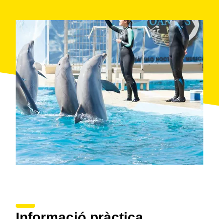
pantalla de vidre que permet observar els animals
sota l'aigua per no perdre's ni un dels seus
moviments. És aquí on podreu conèixer els lleons
marins de la Patagònia, uns animals semblants a les
foques, molt familiars i poc temorosos. Quan en sortiu,
gaudiu dels tobogans aquàtics i després passeu la nit
al Càmping La Pineda Salou.
Quan: estiu
On: La Pineda
Informació pràctica