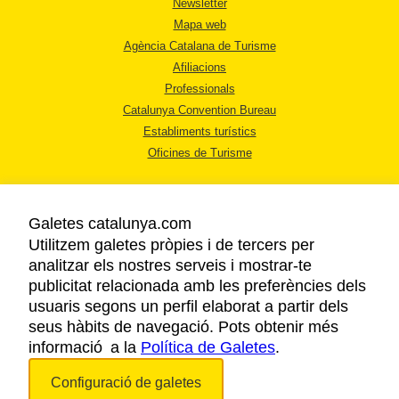
Newsletter
Mapa web
Agència Catalana de Turisme
Afiliacions
Professionals
Catalunya Convention Bureau
Establiments turístics
Oficines de Turisme
Galetes catalunya.com
Utilitzem galetes pròpies i de tercers per
analitzar els nostres serveis i mostrar-te
AVÍS LEGAL
publicitat relacionada amb les preferències dels
POLÍTICA DE PRIVACITAT
usuaris segons un perfil elaborat a partir dels
COOKIES
seus hàbits de navegació. Pots obtenir més
ACCESSIBILITAT
informació a la
Política de Galetes
.
Configuració de galetes