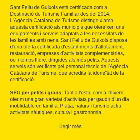
Sant Feliu de Guíxols està certificada com a
Destinació de Turisme Familiar des del 2014.
L'Agència Catalana de Turisme distingeix amb
aquesta certificació als municipis que ofereixen uns
equipaments i serveis adaptats a les necessitats de
les famílies amb nens. Sant Feliu de Guíxols disposa
d'una oferta certificada d'establiments d'allotjament,
restauració, empreses d'activitats complementàries,
oci i temps lliure, dirigides als més petits. Aquests
serveis són verificats pel personal tècnic de l'Agència
Catalana de Turisme, que acredita la idoneïtat de la
certificació.
SFG per petits i grans:
Tant a l'estiu com a l'hivern
oferim una gran varietat d'activitats per gaudir d'un dia
inoblidable en família. Platja, natura i turisme actiu,
activitats nàutiques, cultura i gastronomia.
PLATGES I ACTIVITATS NÀUTIQUES:
Llegir més
Sant Feliu de Guíxols disposa de multitud de cales i
platges de característiques excepcionals, entre les