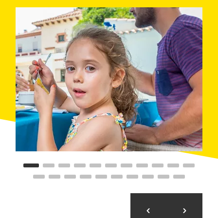
quals destaquen la Badia de Sant Feliu i la Platja de
Sant Pol, amb les seves casetes de bany
característiques. Són platges per viure-les en família,
on a part de gaudir del bany i del sol, us convidem a
practicar alguna de les moltes activitats nàutiques per
descobrir el fons marí o gaudir de l'encant de les
petites cales, fent submarinisme, caiac, vela,
windsurf
,
paddle
surf,
snorkel
... amb una àmplia oferta
d'activitats per totes les edats; com també us
proposem fer una excursió en vaixell per passar unes
hores a alta mar, i conèixer la nostra costa des de mar
endins. A més a més, compteu amb un Club Infantil i
un Espai Nadons a amb dues platges, on podeu
gaudir d'ungran dia a la platja, amb totes les facilitats
per a famílies.
Mini clubs infantils i espais nadó a les platges:
Els
nens de 3 a 12 anys podran gaudir durant tot l'estiu
dels dos mini clubs, ubicats a la platja de Sant Feliu
de Guíxols i a la de Sant Pol, amb una àrea de jocs
infantils i una programació que inclou castells
inflables, tallers i activitats lúdiques i educatives