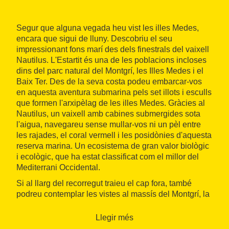
Segur que alguna vegada heu vist les illes Medes,
encara que sigui de lluny. Descobriu el seu
impressionant fons marí des dels finestrals del vaixell
Nautilus. L'Estartit és una de les poblacions incloses
dins del parc natural del Montgrí, les Illes Medes i el
Baix Ter. Des de la seva costa podeu embarcar-vos
en aquesta aventura submarina pels set illots i esculls
que formen l'arxipèlag de les illes Medes. Gràcies al
Nautilus, un vaixell amb cabines submergides sota
l'aigua, navegareu sense mullar-vos ni un pèl entre
les rajades, el coral vermell i les posidònies d'aquesta
reserva marina. Un ecosistema de gran valor biològic
i ecològic, que ha estat classificat com el millor del
Mediterrani Occidental.
Si al llarg del recorregut traieu el cap fora, també
podreu contemplar les vistes al massís del Montgrí, la
cala Pedrosa i l'espectacular Roca Foradada, una
cova marina que es pot travessar en caiac. Al final de
Llegir més
l'excursió, feu una passejada per la platja de la