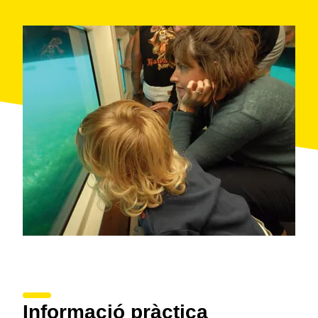
Pletera. Podeu passar la nit al Càmping Les Medes i
l'endemà llogar-hi una bicicleta: la ruta circular del
Baix Ter us portarà de l'Estartit fins a Torroella.
Informació pràctica