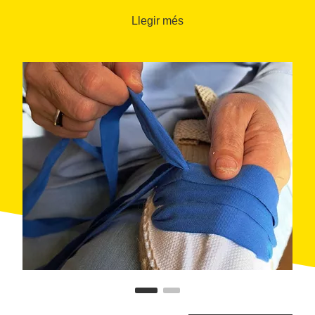
manifestacions de la cultura tradicional, com els
Llegir més
sardanistes, els trabucaires, els geganters… El
folklore és un camp adobat per a les espardenyes,
però aquest tipus de calçats també són, cada vegada
més, complements per a indumentàries modernes,
amb el valor de ser peces d’artesania, fetes amb
materials naturals, i es consideren el vehicle d’un
coneixement ancestral.
Als tallers de Susanna Cuervas i Dolors Miró,
aprendrem a cosir i envetar espardenyes, que podrem
calçar tot seguit. Per visitar la botiga, cal concertar
cita.