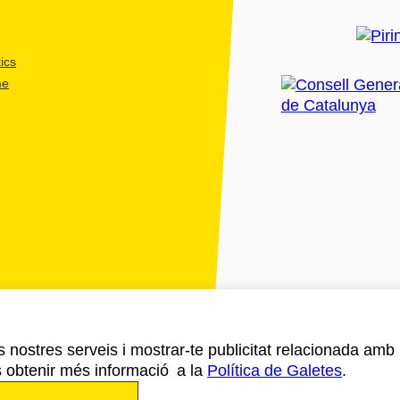
rcelona (veure "Shortbreak
ics
me
francès, portuguès i rus)
 en casa rural entre
 a bodega
O Priorat)
arrossos
nt Benet
 forfait (anglès, francès,
ls nostres serveis i mostrar-te publicitat relacionada amb
s obtenir més informació a la
Política de Galetes
.
 mapes de la zona