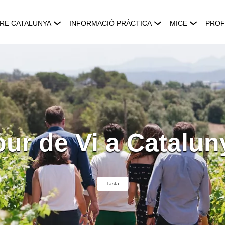
RE CATALUNYA
INFORMACIÓ PRÀCTICA
MICE
PROF
our de Vi a Catalun
Tasta