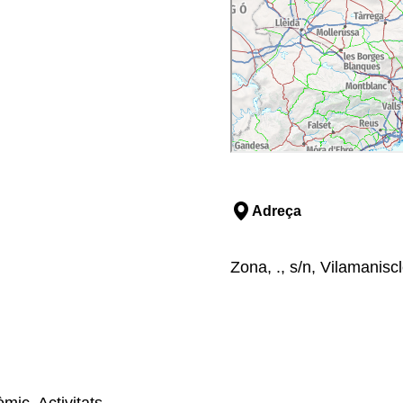
veure premses amb més
econversió i la innovació
Món Sant Benet, lloc
e la cuina presidit pel
 a Montserrat, una de les
em al desconegut sud de
 amb 5 denominacions
ular poble de Siurana,
Adreça
aixarem per anar rodejant
dei, el bressol de la
stir cartoixà i gaudir d'un
Zona, ., s/n, Vilamanisc
orat de Scaladei, a on
nes. Després, al mateix
(17:30h) amb degustació
cola del Priorat de camí
le de Porrera.