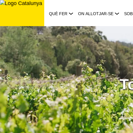
Saltar
al
QUÈ FER
ON ALLOTJAR-SE
SOB
contingut
T