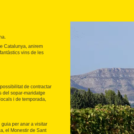
na.
de Catalunya, anirem
fantàstics vins de les
ossibilitat de contractar
ns del sopar-maridatge
locals i de temporada,
 guia per anar a visitar
a, el Monestir de Sant