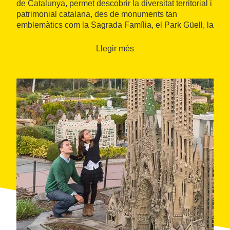
de Catalunya, permet descobrir la diversitat territorial i
patrimonial catalana, des de monuments tan
emblemàtics com la Sagrada Família, el Park Güell, la
Pedrera o la Casa Batlló, fins a diverses catedrals
catalanes, el conjunt romànic de la Vall de Boí i
Llegir més
nombroses construccions històriques i civils. També hi
ha representacions d’estacions de tren, edificis
institucionals i espais quotidians que ajuden a
entendre millor la riquesa arquitectònica i cultural de
Catalunya.
El parc combina aquesta proposta cultural amb un
espai natural que acull el
Bosc animat
, una zona
d’activitats d’aventura entre arbres. Aquest espai
inclou circuits de diferents nivells i tirolines que
permeten viure una experiència física i recreativa
complementària a la visita cultural. És una activitat
especialment pensada per a infants, joves i adults que
busquen una experiència més dinàmica dins del
mateix recinte.
El recinte disposa de serveis que faciliten la visita,
com
zones de pícnic
gratuïtes, restaurant i