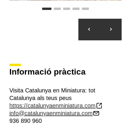
aparcament. També s’hi poden realitzar fotografies al
llarg del recorregut, tot i que no està permès tocar les
maquetes per preservar-ne la conservació.
Catalunya en Miniatura és un
espai accessible per a
persones amb mobilitat reduïda
, i ofereix
informació en diversos idiomes
. La seva proximitat
amb Barcelona permet arribar-hi fàcilment tant en
transport públic
, combinant tren i autobús fins a
Torrelles de Llobregat, com en vehicle privat, ja que
disposa d’
aparcament gratuït
.
Informació pràctica
Visita Catalunya en Miniatura: tot
Catalunya als teus peus
https://catalunyaenminiatura.com
info@catalunyaenminiatura.com
936 890 960