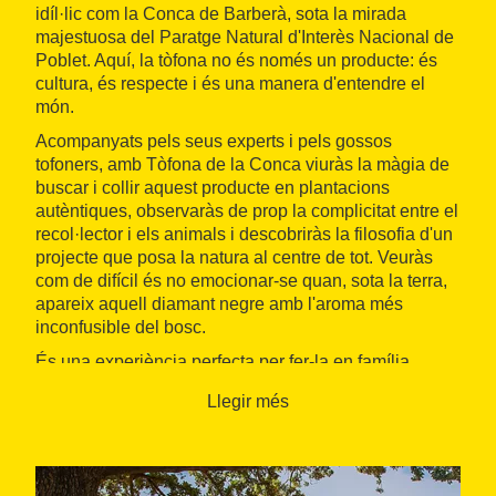
idíl·lic com la Conca de Barberà, sota la mirada
majestuosa del Paratge Natural d'Interès Nacional de
Poblet. Aquí, la tòfona no és només un producte: és
cultura, és respecte i és una manera d'entendre el
món.
Acompanyats pels seus experts i pels gossos
tofoners, amb Tòfona de la Conca viuràs la màgia de
buscar i collir aquest producte en plantacions
autèntiques, observaràs de prop la complicitat entre el
recol·lector i els animals i descobriràs la filosofia d'un
projecte que posa la natura al centre de tot. Veuràs
com de difícil és no emocionar-se quan, sota la terra,
apareix aquell diamant negre amb l'aroma més
inconfusible del bosc.
És una experiència perfecta per fer-la en família
perquè els més petits ho viuen amb fascinació, però
Llegir més
també és un pla ideal per compartir-lo amb els amics.
I és una proposta rodona: amb l'opció combinada que
s'ofereix, a més de cercar tòfones, podràs gaudir d'un
tast de vins o olis de quilòmetre zero, visitar un celler