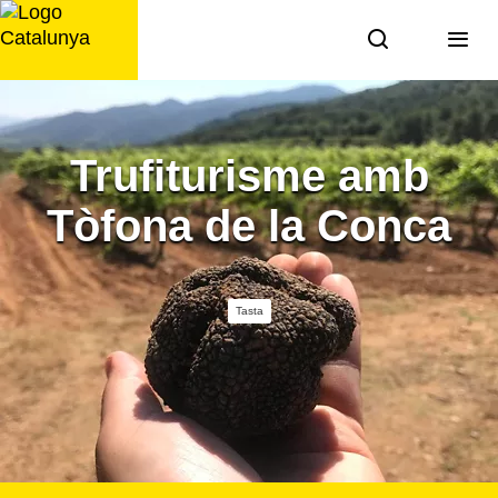
Saltar
al
contingut
Trufiturisme amb
Tòfona de la Conca
Tasta