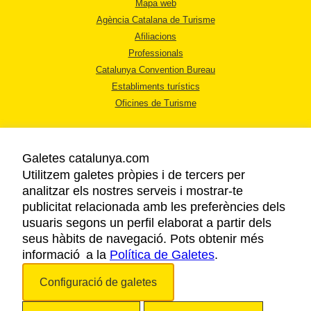
Mapa web
Agència Catalana de Turisme
Afiliacions
Professionals
Catalunya Convention Bureau
Establiments turístics
Oficines de Turisme
Galetes catalunya.com
Utilitzem galetes pròpies i de tercers per
analitzar els nostres serveis i mostrar-te
AVÍS LEGAL
publicitat relacionada amb les preferències dels
POLÍTICA DE PRIVACITAT
usuaris segons un perfil elaborat a partir dels
COOKIES
seus hàbits de navegació. Pots obtenir més
ACCESSIBILITAT
informació a la
Política de Galetes
.
Configuració de galetes
Copyright © 2026. Agència Catalana de Turisme. Tots els drets reservats.