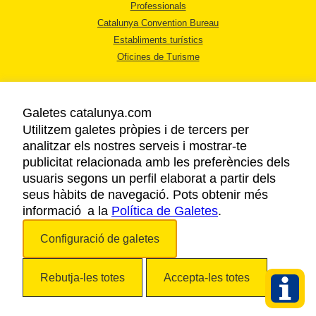
Professionals
Catalunya Convention Bureau
Establiments turístics
Oficines de Turisme
Galetes catalunya.com
Utilitzem galetes pròpies i de tercers per
analitzar els nostres serveis i mostrar-te
AVÍS LEGAL
publicitat relacionada amb les preferències dels
POLÍTICA DE PRIVACITAT
usuaris segons un perfil elaborat a partir dels
COOKIES
seus hàbits de navegació. Pots obtenir més
ACCESSIBILITAT
informació a la
Política de Galetes
.
Configuració de galetes
Copyright © 2026. Agència Catalana de Turisme. Tots els drets reservats.
Rebutja-les totes
Accepta-les totes