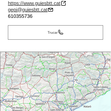
https://www.guiesbtt.cat
gepi@guiesbtt.cat
610355736
Trucar