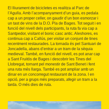
El lliurament de bicicletes es realitza al Parc de
l’Agulla. Amb l’acompanyament d’un guia, es pedala
cap a un proper celler, on gaudir d’un bon esmorzar i
un tast de vins de la D.O. Pla de Bages. Tot seguit i en
funció del nivell dels participants, la ruta fa via cap a
Santpedor, visitant el bonic casc antic. Aleshores, es
continua cap a Callús, per visitar un conjunt de tines
recentment restaurades. La tornada és pel Santuari de
Joncadella, abans d’entrar a un tram de la sèquia
medieval. També, en funció del nivell, es pot anar cap
a Sant Fruitós de Bages i descobrir les Tines del
Llobregat, tornant pel monestir de Sant Benet i fent
una ruta més llarga. També es pot ampliar amb un
dinar en un concorregut restaurant de la zona. I en
opció, per a grups més preparats, afegir un tram a la
tarda. O més dies de ruta.