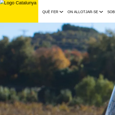
Saltar
al
QUÈ FER
ON ALLOTJAR-SE
SOB
contingut