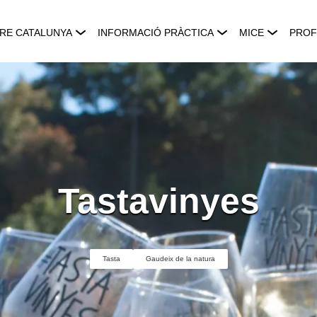
RE CATALUNYA
INFORMACIÓ PRÀCTICA
MICE
PROF
Tastavinyes
Tasta
Gaudeix de la natura