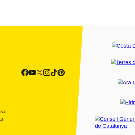
ics
me