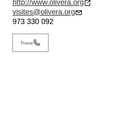
http://www.olivera.org
visites@olivera.org
973 330 092
Trucar