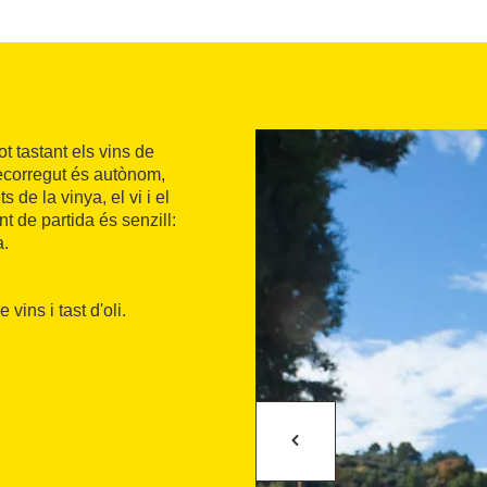
ot tastant els vins de
recorregut és autònom,
s de la vinya, el vi i el
nt de partida és senzill:
a.
vins i tast d'oli.