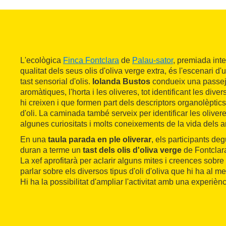
L'ecològica
Finca Fontclara
de
Palau-sator
, premiada int
qualitat dels seus olis d'oliva verge extra, és l'escenari d'
tast sensorial d'olis.
Iolanda Bustos
condueix una passeja
aromàtiques, l'horta i les oliveres, tot identificant les dive
hi creixen i que formen part dels descriptors organolèptics 
d'oli. La caminada també serveix per identificar les olivere
algunes curiositats i molts coneixements de la vida dels a
En una
taula parada en ple oliverar
, els participants de
duran a terme un
tast dels olis d'oliva verge
de Fontclar
La xef aprofitarà per aclarir alguns mites i creences sobre l
parlar sobre els diversos tipus d'oli d'oliva que hi ha al 
Hi ha la possibilitat d'ampliar l'activitat amb una experi