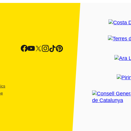
ics
me