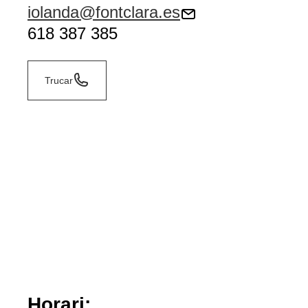
iolanda@fontclara.es
618 387 385
Trucar
Horari: