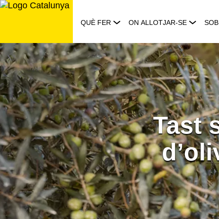
Saltar
al
QUÈ FER
ON ALLOTJAR-SE
SOB
contingut
Tast 
d’ol