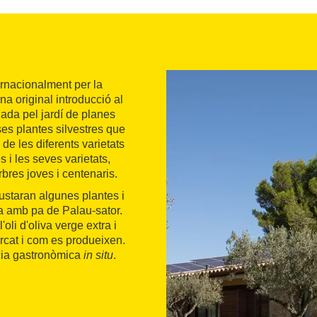
ernacionalment per la
una original introducció al
da pel jardí de planes
rses plantes silvestres que
de les diferents varietats
s i les seves varietats,
rbres joves i centenaris.
gustaran algunes plantes i
a amb pa de Palau-sator.
'oli d'oliva verge extra i
mercat i com es produeixen.
ència gastronòmica
in situ
.