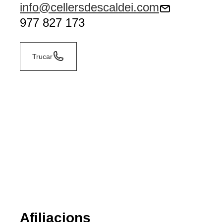
info@cellersdescaldei.com
977 827 173
Trucar
Afiliacions