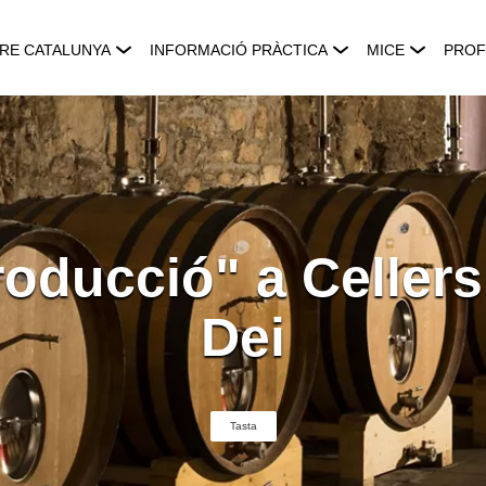
RE CATALUNYA
INFORMACIÓ PRÀCTICA
MICE
PROF
roducció" a Celler
Dei
Tasta