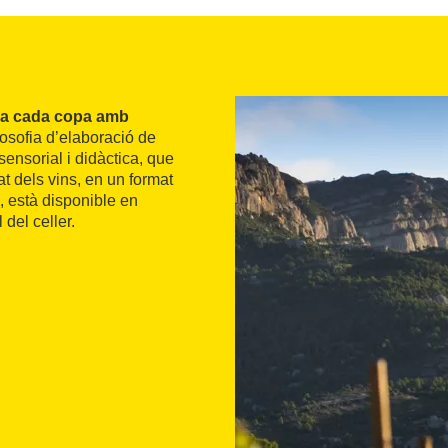
a cada copa amb
filosofia d’elaboració de
sensorial i didàctica, que
at dels vins, en un format
 està disponible en
 del celler.