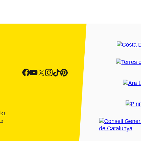
ics
me