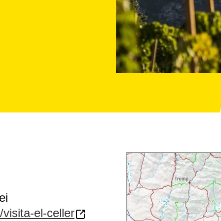
ei
isita-el-celler