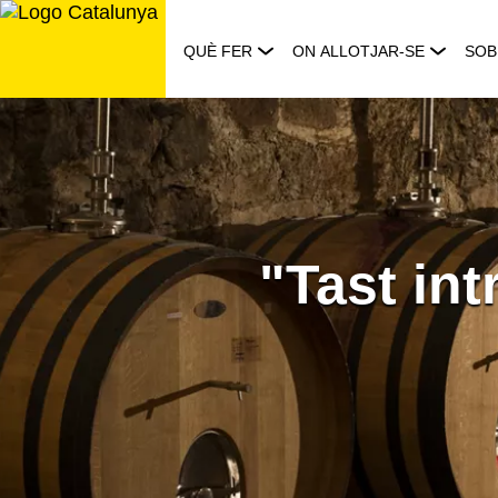
Saltar
al
QUÈ FER
ON ALLOTJAR-SE
SOB
contingut
"Tast int