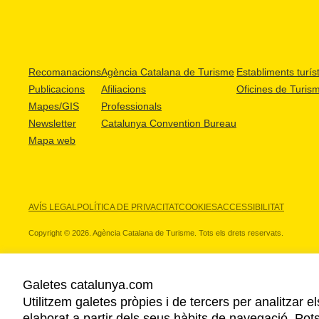
Recomanacions
Agència Catalana de Turisme
Establiments turíst
Publicacions
Afiliacions
Oficines de Turis
Mapes/GIS
Professionals
Newsletter
Catalunya Convention Bureau
Mapa web
AVÍS LEGAL
POLÍTICA DE PRIVACITAT
COOKIES
ACCESSIBILITAT
Copyright © 2026. Agència Catalana de Turisme. Tots els drets reservats.
Galetes catalunya.com
Utilitzem galetes pròpies i de tercers per analitzar e
ELS NOSTRES PARTNERS
elaborat a partir dels seus hàbits de navegació. Pot