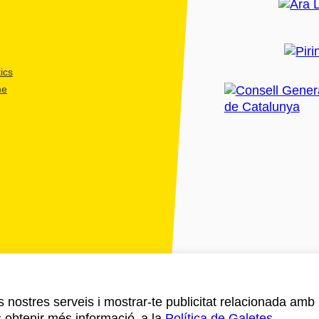
ics
me
ls nostres serveis i mostrar-te publicitat relacionada amb
s obtenir més informació a la
Política de Galetes
.