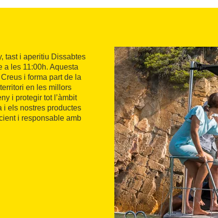
 tast i aperitiu Dissabtes
e a les 11:00h. Aquesta
 Creus i forma part de la
erritori en les millors
ny i protegir tot l’àmbit
 i els nostres productes
cient i responsable amb