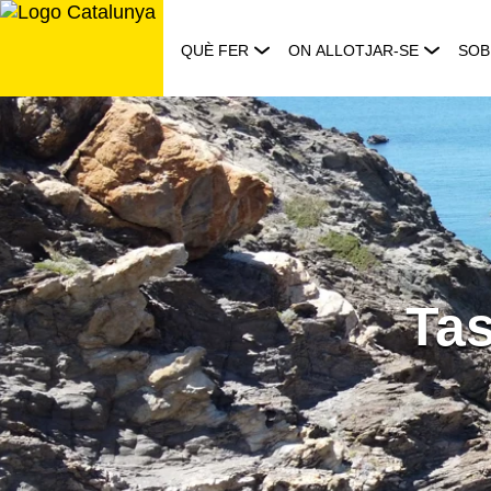
Saltar
al
QUÈ FER
ON ALLOTJAR-SE
SOB
contingut
Tas