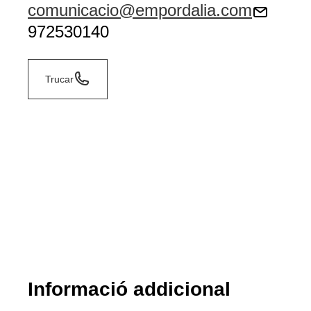
comunicacio@empordalia.com
972530140
Trucar
Informació addicional