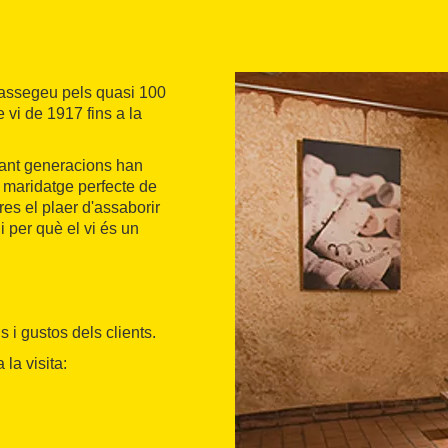
 passegeu pels quasi 100
e vi de 1917 fins a la
rant generacions han
un maridatge perfecte de
es el plaer d'assaborir
i per què el vi és un
 i gustos dels clients.
la visita: