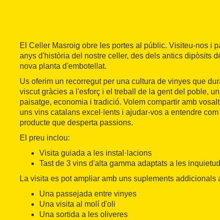
El Celler Masroig obre les portes al públic. Visiteu-nos i
anys d'història del nostre celler, des dels antics dipòsits d
nova planta d'embotellat.
Us oferim un recorregut per una cultura de vinyes que du
viscut gràcies a l'esforç i el treball de la gent del poble, 
paisatge, economia i tradició. Volem compartir amb vosaltr
uns vins catalans excel·lents i ajudar-vos a entendre com 
producte que desperta passions.
El preu inclou:
Visita guiada a les instal·lacions
Tast de 3 vins d'alta gamma adaptats a les inquietuds
La visita es pot ampliar amb uns suplements addicionals a 
Una passejada entre vinyes
Una visita al molí d'oli
Una sortida a les oliveres