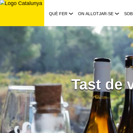
Saltar
al
QUÈ FER
ON ALLOTJAR-SE
SOB
contingut
Tast de 