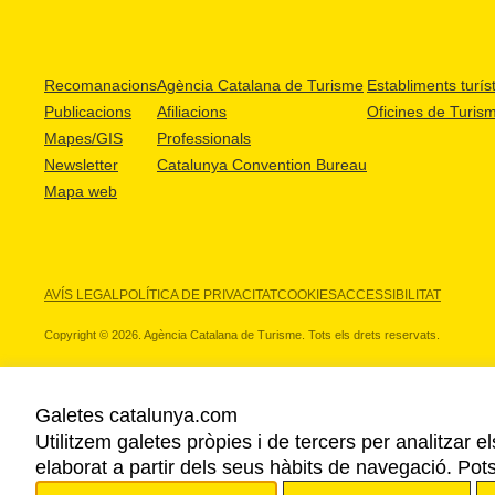
Recomanacions
Agència Catalana de Turisme
Establiments turíst
Publicacions
Afiliacions
Oficines de Turis
Mapes/GIS
Professionals
Newsletter
Catalunya Convention Bureau
Mapa web
AVÍS LEGAL
POLÍTICA DE PRIVACITAT
COOKIES
ACCESSIBILITAT
Copyright © 2026. Agència Catalana de Turisme. Tots els drets reservats.
Galetes catalunya.com
Utilitzem galetes pròpies i de tercers per analitzar e
ELS NOSTRES PARTNERS
elaborat a partir dels seus hàbits de navegació. Pot