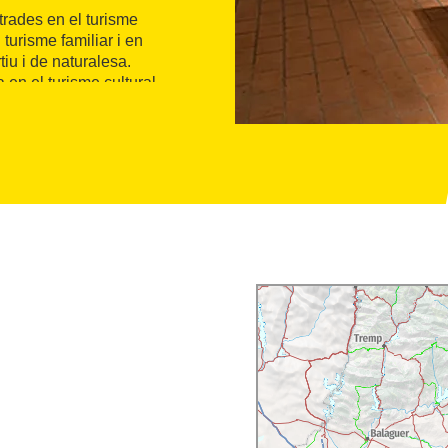
trades en el turisme
turisme familiar i en
tiu i de naturalesa.
 en el turisme cultural
uns a dissabte, i a les 11h
etmana en l'horari
de Pasqua, 24/06, 24/08,
e 15.30h a 19h.
ixes instal·lacions
nes amb mobilitat reduïda