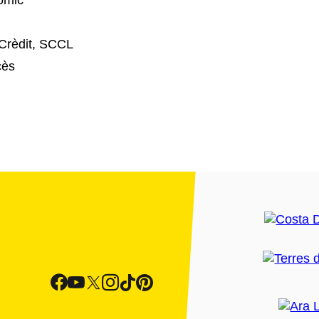
òmic
 Crèdit, SCCL
cès