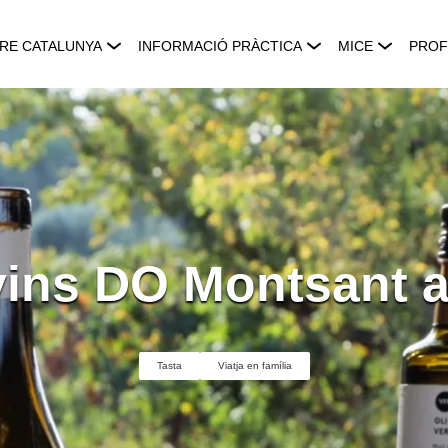
RE CATALUNYA
INFORMACIÓ PRÀCTICA
MICE
PROF
vins DO Montsant 
Tasta
Viatja en família