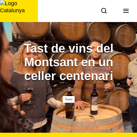
Saltar
al
contingut
Tast de vins del
Montsant en un
celler centenari
Tasta