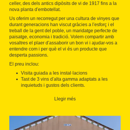
celler, des dels antics dipòsits de vi de 1917 fins a la
nova planta d'embotellat.
Us oferim un recorregut per una cultura de vinyes que
durant generacions han viscut gràcies a l'esforç i el
treball de la gent del poble, un maridatge perfecte de
paisatge, economia i tradició. Volem compartir amb
vosaltres el plaer d'assaborir un bon vi i ajudar-vos a
entendre com i per què el vi és un producte que
desperta passions.
El preu inclou:
Visita guiada a les instal·lacions
Tast de 3 vins d'alta gamma adaptats a les
inquietuds i gustos dels clients.
La visita es pot ampliar amb uns suplements
Llegir més
addicionals a la visita:
Una passejada entre vinyes
Una visita al molí d'oli
Una sortida a les oliveres