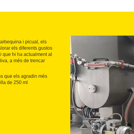
arbequina i picual, els
alorar els diferents gustos
li que hi ha actualment al
oliva, a més de trencar
s que els agradin més
lla de 250 ml