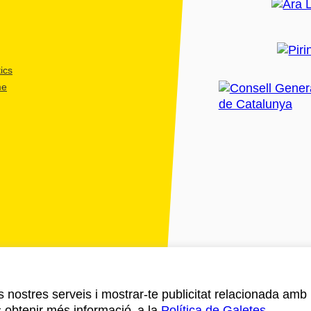
ics
me
ls nostres serveis i mostrar-te publicitat relacionada amb
s obtenir més informació a la
Política de Galetes
.