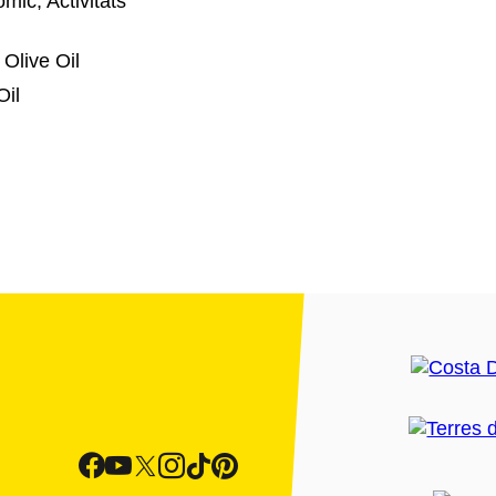
mic, Activitats
 Olive Oil
Oil