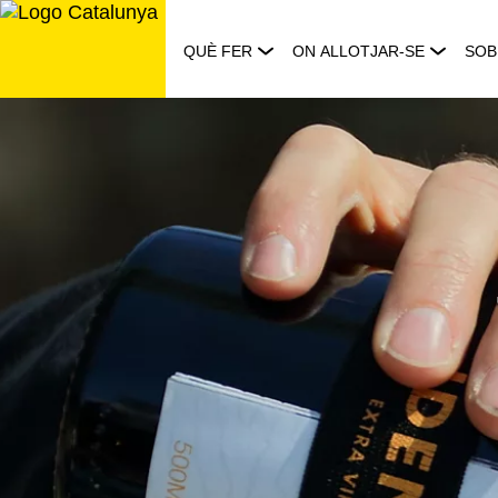
Saltar
al
QUÈ FER
ON ALLOTJAR-SE
SOB
contingut