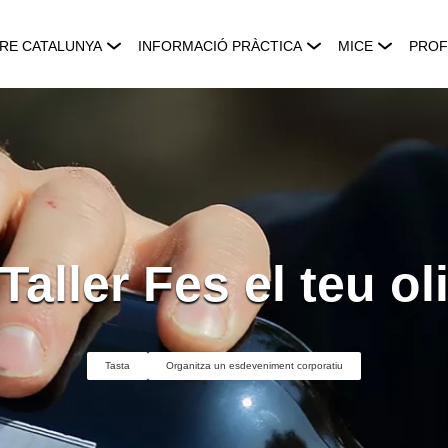
RE CATALUNYA
INFORMACIÓ PRÀCTICA
MICE
PROF
Taller Fes el teu ol
Tasta
Organitza un esdeveniment corporatiu