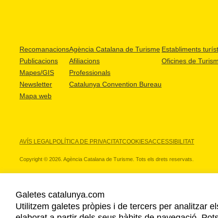
Recomanacions
Agència Catalana de Turisme
Establiments turíst
Publicacions
Afiliacions
Oficines de Turis
Mapes/GIS
Professionals
Newsletter
Catalunya Convention Bureau
Mapa web
AVÍS LEGAL
POLÍTICA DE PRIVACITAT
COOKIES
ACCESSIBILITAT
Copyright © 2026. Agència Catalana de Turisme. Tots els drets reservats.
Galetes catalunya.com
Utilitzem galetes pròpies i de tercers per analitzar e
ELS NOSTRES PARTNERS
elaborat a partir dels seus hàbits de navegació. Pot