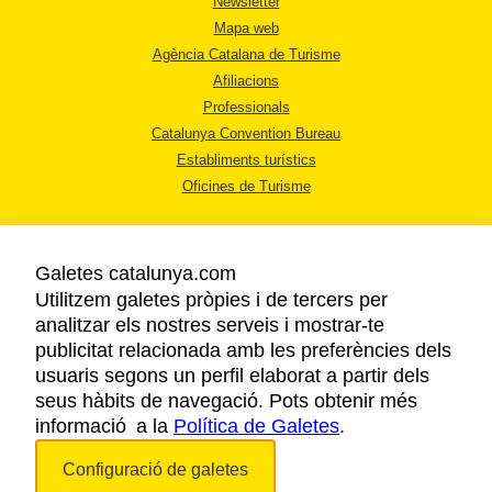
Newsletter
Mapa web
Agència Catalana de Turisme
Afiliacions
Professionals
Catalunya Convention Bureau
Establiments turístics
Oficines de Turisme
Galetes catalunya.com
Utilitzem galetes pròpies i de tercers per
analitzar els nostres serveis i mostrar-te
AVÍS LEGAL
publicitat relacionada amb les preferències dels
POLÍTICA DE PRIVACITAT
usuaris segons un perfil elaborat a partir dels
COOKIES
seus hàbits de navegació. Pots obtenir més
ACCESSIBILITAT
informació a la
Política de Galetes
.
Configuració de galetes