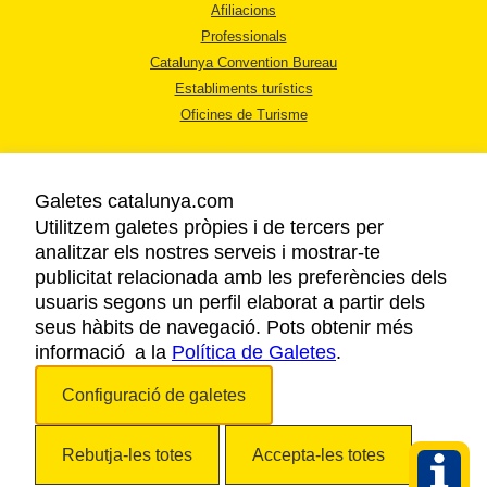
Afiliacions
Professionals
Catalunya Convention Bureau
Establiments turístics
Oficines de Turisme
Galetes catalunya.com
Utilitzem galetes pròpies i de tercers per
analitzar els nostres serveis i mostrar-te
AVÍS LEGAL
publicitat relacionada amb les preferències dels
POLÍTICA DE PRIVACITAT
usuaris segons un perfil elaborat a partir dels
COOKIES
seus hàbits de navegació. Pots obtenir més
informació a la
Política de Galetes
ACCESSIBILITAT
.
Configuració de galetes
Copyright © 2026. Agència Catalana de Turisme. Tots els drets reservats.
Rebutja-les totes
Accepta-les totes