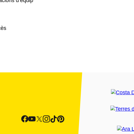
acions d’equip
cès