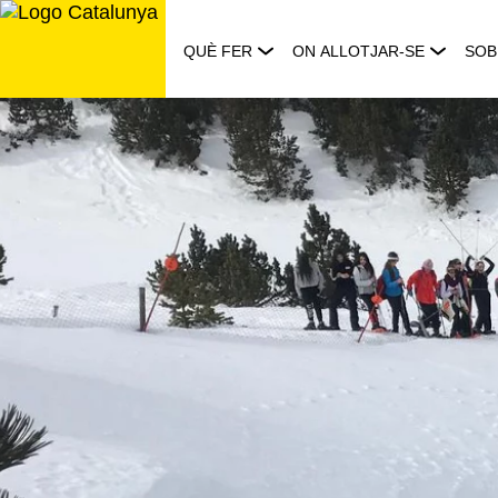
Saltar
al
QUÈ FER
ON ALLOTJAR-SE
SOB
contingut