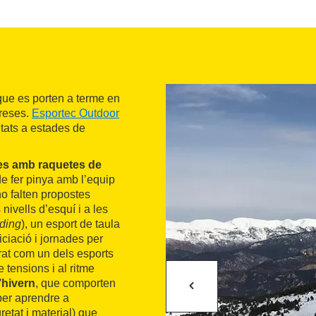
ue es porten a terme en
preses.
Esportec Outdoor
itats a estades de
es amb raquetes de
de fer pinya amb l’equip
o falten propostes
 nivells d’esquí i a les
ding
), un esport de taula
iciació i jornades per
at com un dels esports
tensions i al ritme
’hivern
, que comporten
per aprendre a
etat i material) que