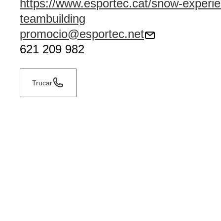
https://www.esportec.cat/snow-experi
teambuilding
promocio@esportec.net
621 209 982
Trucar