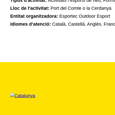
Tipus d'activitat:
Activitats i esports de neu, Form
Lloc de l’activitat:
Port del Comte o la Cerdanya
Entitat organitzadora:
Esportec Outdoor Esport
Idiomes d’atenció:
Català, Castellà, Anglès, Fran