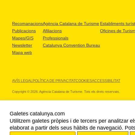
Recomanacions
Agència Catalana de Turisme
Establiments turíst
Publicacions
Afiliacions
Oficines de Turis
Mapes/GIS
Professionals
Newsletter
Catalunya Convention Bureau
Mapa web
AVÍS LEGAL
POLÍTICA DE PRIVACITAT
COOKIES
ACCESSIBILITAT
Copyright © 2026. Agència Catalana de Turisme. Tots els drets reservats.
Galetes catalunya.com
Utilitzem galetes pròpies i de tercers per analitzar e
ELS NOSTRES PARTNERS
elaborat a partir dels seus hàbits de navegació. Pot