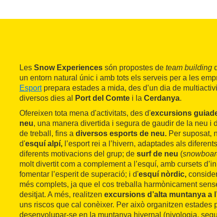
Les
Snow Experiences
són propostes de
team building
q
un entorn natural únic i amb tots els serveis per a les em
Esport
prepara estades a mida, des d’un dia de multiactiv
diversos dies al
Port del Comte
i la
Cerdanya
.
Ofereixen tota mena d'activitats, des d'
excursions guiad
neu
, una manera divertida i segura de gaudir de la neu i 
de treball, fins a
diversos esports de neu.
Per suposat, n
d'
esquí alpí,
l’esport rei a l’hivern, adaptades als diferents
diferents motivacions del grup; de
surf de neu
(
snowboar
molt divertit com a complement a l’esquí, amb cursets d’in
fomentar l’esperit de superació; i d'
esquí nòrdic,
consider
més complets, ja que el cos treballa harmònicament sense 
desitjat. A més, realitzen
excursions d’alta muntanya a l
uns riscos que cal conèixer. Per això organitzen estades 
desenvolupar-se en la muntanya hivernal (nivologia, segur