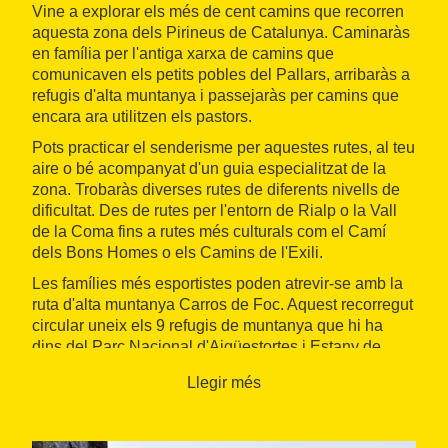
Vine a explorar els més de cent camins que recorren
aquesta zona dels Pirineus de Catalunya. Caminaràs
en família per l'antiga xarxa de camins que
comunicaven els petits pobles del Pallars, arribaràs a
refugis d'alta muntanya i passejaràs per camins que
encara ara utilitzen els pastors.
Pots practicar el senderisme per aquestes rutes, al teu
aire o bé acompanyat d'un guia especialitzat de la
zona. Trobaràs diverses rutes de diferents nivells de
dificultat. Des de rutes per l'entorn de Rialp o la Vall
de la Coma fins a rutes més culturals com el Camí
dels Bons Homes o els Camins de l'Exili.
Les famílies més esportistes poden atrevir-se amb la
ruta d'alta muntanya Carros de Foc. Aquest recorregut
circular uneix els 9 refugis de muntanya que hi ha
dins del Parc Nacional d'Aigüestortes i Estany de
Sant Maurici.
Llegir més