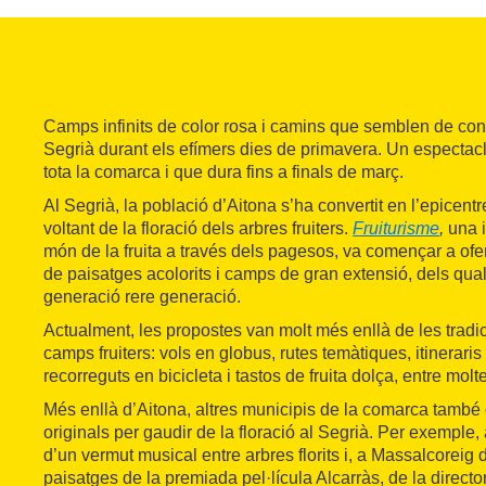
Camps infinits de color rosa i camins que semblen de conte
Segrià durant els efímers dies de primavera. Un espectac
tota la comarca i que dura fins a finals de març.
Al Segrià, la població d’Aitona s’ha convertit en l’epicentr
voltant de la floració dels arbres fruiters.
Fruiturisme
,
una i
món de la fruita a través dels pagesos, va començar a ofe
de paisatges acolorits i camps de gran extensió, dels qual
generació rere generació.
Actualment, les propostes van molt més enllà de les trad
camps fruiters: vols en globus, rutes temàtiques, itineraris
recorreguts en bicicleta i tastos de fruita dolça, entre molt
Més enllà d’Aitona, altres municipis de la comarca també
originals per gaudir de la floració al Segrià. Per exemple,
d’un vermut musical entre arbres florits i, a Massalcoreig 
paisatges de la premiada pel·lícula Alcarràs, de la direct