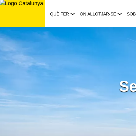
Saltar
al
QUÈ FER
ON ALLOTJAR-SE
SOB
contingut
Se