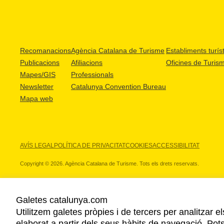
Recomanacions
Agència Catalana de Turisme
Establiments turíst
Publicacions
Afiliacions
Oficines de Turis
Mapes/GIS
Professionals
Newsletter
Catalunya Convention Bureau
Mapa web
AVÍS LEGAL
POLÍTICA DE PRIVACITAT
COOKIES
ACCESSIBILITAT
Copyright © 2026. Agència Catalana de Turisme. Tots els drets reservats.
Galetes catalunya.com
Utilitzem galetes pròpies i de tercers per analitzar e
ELS NOSTRES PARTNERS
elaborat a partir dels seus hàbits de navegació. Pot