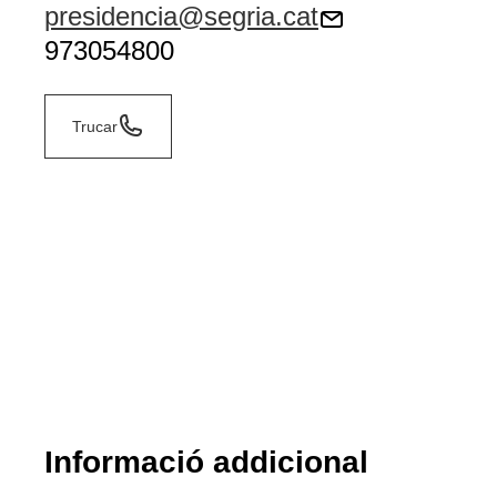
presidencia@segria.cat
973054800
Trucar
Informació addicional