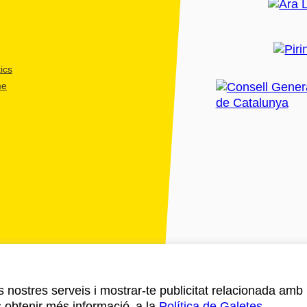
ics
me
ls nostres serveis i mostrar-te publicitat relacionada amb
s obtenir més informació a la
Política de Galetes
.