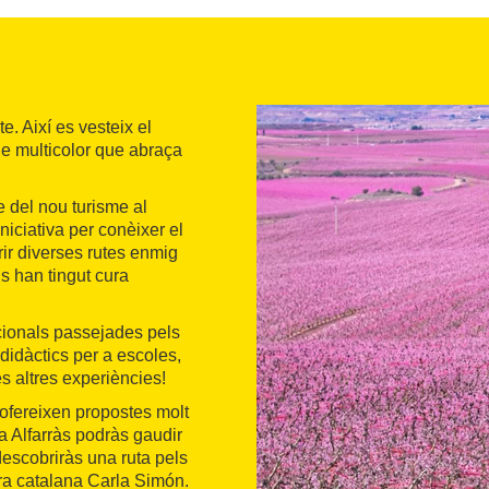
. Així es vesteix el
le multicolor que abraça
e del nou turisme al
niciativa per conèixer el
rir diverses rutes enmig
s han tingut cura
icionals passejades pels
 didàctics per a escoles,
es altres experiències!
 ofereixen propostes molt
 a Alfarràs podràs gaudir
descobriràs una ruta pels
ora catalana Carla Simón.