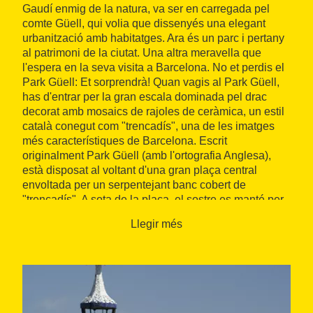
Gaudí enmig de la natura, va ser en carregada pel
comte Güell, qui volia que dissenyés una elegant
urbanització amb habitatges. Ara és un parc i pertany
al patrimoni de la ciutat. Una altra meravella que
l'espera en la seva visita a Barcelona. No et perdis el
Park Güell: Et sorprendrà! Quan vagis al Park Güell,
has d'entrar per la gran escala dominada pel drac
decorat amb mosaics de rajoles de ceràmica, un estil
català conegut com "trencadís", una de les imatges
més característiques de Barcelona. Escrit
originalment Park Güell (amb l'ortografia Anglesa),
està disposat al voltant d'una gran plaça central
envoltada per un serpentejant banc cobert de
"trencadís". A sota de la plaça, el sostre es manté per
86 columnes dòriques, com arbres, amb unions entre
Llegir més
ells, i viaductes en columnes inclinades: l'obra de
Gaudí uneix natura i l'arquitectura.
Park Güell també té una petita casa al parc on Gaudí
va viure en una època de la seva vida. La casa ha
estat convertida en un museu i conté interessants
mobles també dissenyats per Gaudí.