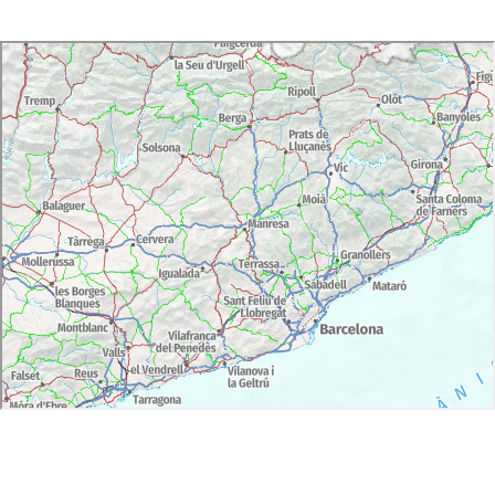
(anglès/castellà)
Accessibilitat: El Park Gúell és accessible per a
persones amb mobilitat reduïda, usuaris de cadira de
rodes, disfuncions auditives i visuals. Es camina
durant la vista.