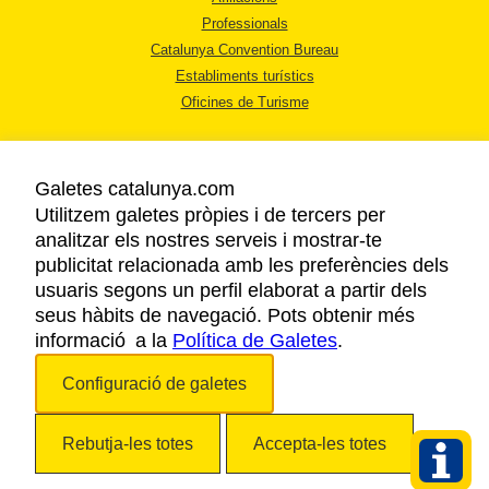
Professionals
Catalunya Convention Bureau
Establiments turístics
Oficines de Turisme
Galetes catalunya.com
Utilitzem galetes pròpies i de tercers per
analitzar els nostres serveis i mostrar-te
AVÍS LEGAL
publicitat relacionada amb les preferències dels
POLÍTICA DE PRIVACITAT
usuaris segons un perfil elaborat a partir dels
COOKIES
seus hàbits de navegació. Pots obtenir més
ACCESSIBILITAT
informació a la
Política de Galetes
.
Configuració de galetes
Copyright © 2026. Agència Catalana de Turisme. Tots els drets reservats.
Rebutja-les totes
Accepta-les totes