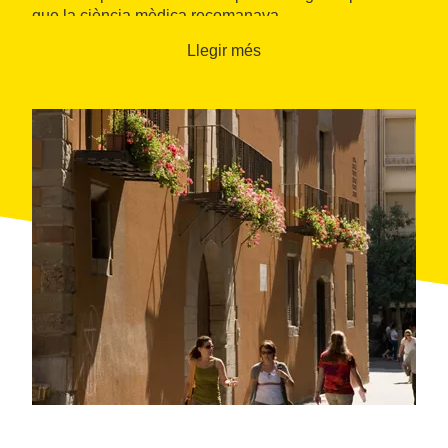
que la ciència mèdica recomanava.
Gràcies a les intervencions arqueològiques, podem
Llegir més
reconèixer els espais que hostatjaven les diverses
fases del procés de manufactura, que inclouen pous,
calderes, dipòsits i la galeria d’assecatge de les
pastilles de sabó.