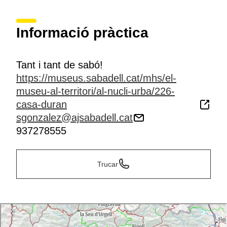
Informació pràctica
Tant i tant de sabó!
https://museus.sabadell.cat/mhs/el-
museu-al-territori/al-nucli-urba/226-
casa-duran
sgonzalez@ajsabadell.cat
937278555
Trucar