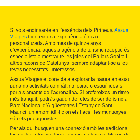
Si vols endinsar-te en l’essència dels Pirineus,
Assua
Viatges
t’ofereix una experiència única i
personalitzada. Amb més de quinze anys
d’experiència, aquesta agència de turisme receptiu és
especialista a mostrar-te les joies del Pallars Sobirà i
altres racons de Catalunya, sempre adaptant-se a les
teves necessitats i interessos.
Assua Viatges et convida a explorar la natura en estat
pur amb activitats com ràfting, caiac o esquí, ideals
per als amants de l’adrenalina. Si prefereixes un ritme
més tranquil, podràs gaudir de rutes de senderisme al
Parc Nacional d’Aigüestortes i Estany de Sant
Maurici, un entorn idíl·lic on els llacs i les muntanyes
són els protagonistes.
Per als qui busquen una connexió amb les tradicions
locals, les rutes per formatgeries, cellers i el Museu de