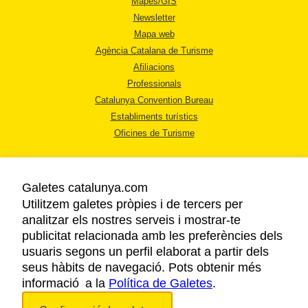
Mapes/GIS
Newsletter
Mapa web
Agència Catalana de Turisme
Afiliacions
Professionals
Catalunya Convention Bureau
Establiments turístics
Oficines de Turisme
Galetes catalunya.com
Utilitzem galetes pròpies i de tercers per
analitzar els nostres serveis i mostrar-te
AVÍS LEGAL
publicitat relacionada amb les preferències dels
POLÍTICA DE PRIVACITAT
usuaris segons un perfil elaborat a partir dels
COOKIES
seus hàbits de navegació. Pots obtenir més
ACCESSIBILITAT
informació a la
Política de Galetes
.