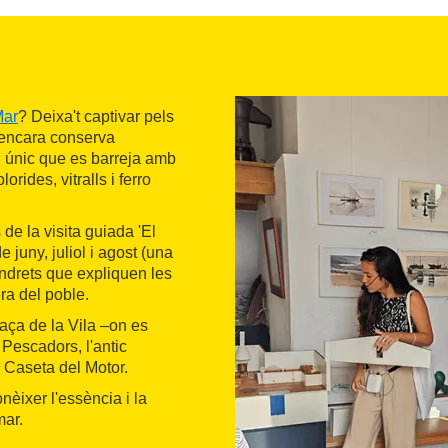
Mar
? Deixa't captivar pels
 encara conserva
i únic que es barreja amb
ides, vitralls i ferro
de la visita guiada 'El
 juny, juliol i agost (una
 indrets que expliquen les
ra del poble.
laça de la Vila –on es
 Pescadors, l'antic
a Caseta del Motor.
nèixer l'essència i la
mar.