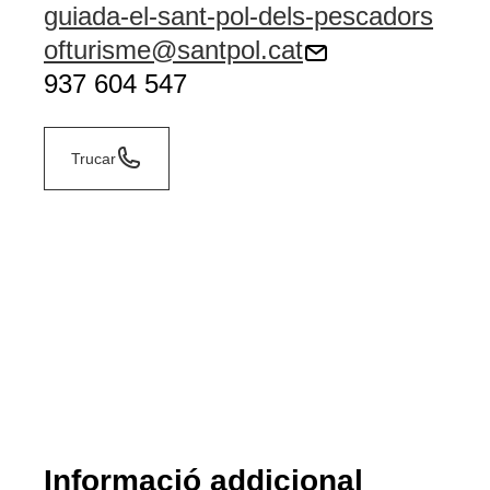
guiada-el-sant-pol-dels-pescadors
ofturisme@santpol.cat
937 604 547
Trucar
Informació addicional