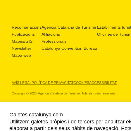
Recomanacions
Agència Catalana de Turisme
Establiments turíst
Publicacions
Afiliacions
Oficines de Turis
Mapes/GIS
Professionals
Newsletter
Catalunya Convention Bureau
Mapa web
AVÍS LEGAL
POLÍTICA DE PRIVACITAT
COOKIES
ACCESSIBILITAT
Copyright © 2026. Agència Catalana de Turisme. Tots els drets reservats.
Galetes catalunya.com
Utilitzem galetes pròpies i de tercers per analitzar e
ELS NOSTRES PARTNERS
elaborat a partir dels seus hàbits de navegació. Pot