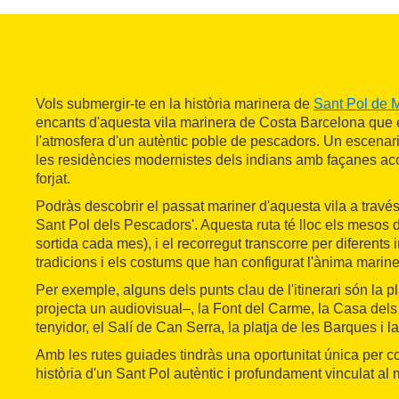
Vols submergir-te en la història marinera de
Sant Pol de 
encants d'aquesta vila marinera de Costa Barcelona que
l'atmosfera d'un autèntic poble de pescadors. Un escenar
les residències modernistes dels indians amb façanes acolor
forjat.
Podràs descobrir el passat mariner d'aquesta vila a través 
Sant Pol dels Pescadors'. Aquesta ruta té lloc els mesos de
sortida cada mes), i el recorregut transcorre per diferents
tradicions i els costums que han configurat l'ànima marine
Per exemple, alguns dels punts clau de l'itinerari són la p
projecta un audiovisual–, la Font del Carme, la Casa dels
tenyidor, el Salí de Can Serra, la platja de les Barques i l
Amb les rutes guiades tindràs una oportunitat única per co
història d'un Sant Pol autèntic i profundament vinculat al 