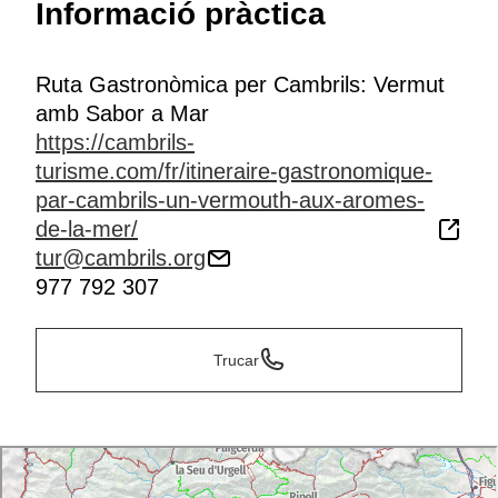
Informació pràctica
record d’una ruta que combina història, gastronomia i
paisatges.
Gaudeix d’una experiència que et portarà des dels
Ruta Gastronòmica per Cambrils: Vermut
orígens del vermut fins a la seva màxima expressió en
amb Sabor a Mar
un escenari incomparable entre Reus i Cambrils.
https://cambrils-
turisme.com/fr/itineraire-gastronomique-
par-cambrils-un-vermouth-aux-aromes-
de-la-mer/
tur@cambrils.org
977 792 307
Trucar