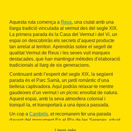
Aquesta ruta comença a
Reus
, una ciutat amb una
llarga tradició vinculada al vermut des del segle XIX.
La primera parada és la Casa del Vermut i del Vi, un
espai on descobriràs els secrets d’aquest producte
tan arrelat al territori. Aprendràs sobre el segell de
qualitat Vermut de Reus i les seves vuit marques
destacades, que han mantingut mètodes d’elaboració
tradicionals al llarg de sis generacions.
Continuant amb l’esperit del segle XIX, la següent
parada és el Parc Samà, un jardí romàntic d’una
bellesa captivadora. Aquí podràs relaxar-te mentre
gaudeixes d’un vermut i un pícnic envoltat de natura.
Aquest espai, amb la seva atmosfera colonial i
tranquil·la, et transportarà a una època passada.
Un cop a
Cambrils
, et recomanem fer una parada
davant del monument En el Pla de les Serenes, situat
al port. Aquesta escultura de gran bellesa simbolitza
Llegir més